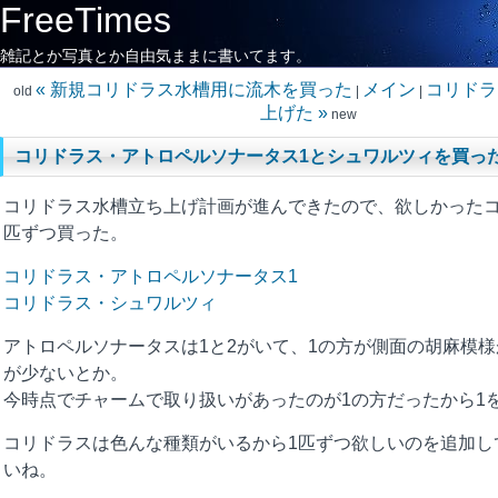
FreeTimes
雑記とか写真とか自由気ままに書いてます。
« 新規コリドラス水槽用に流木を買った
メイン
コリドラ
old
|
|
上げた »
new
コリドラス・アトロペルソナータス1とシュワルツィを買っ
コリドラス水槽立ち上げ計画が進んできたので、欲しかったコ
匹ずつ買った。
コリドラス・アトロペルソナータス1
コリドラス・シュワルツィ
アトロペルソナータスは1と2がいて、1の方が側面の胡麻模
が少ないとか。
今時点でチャームで取り扱いがあったのが1の方だったから1
コリドラスは色んな種類がいるから1匹ずつ欲しいのを追加し
いね。