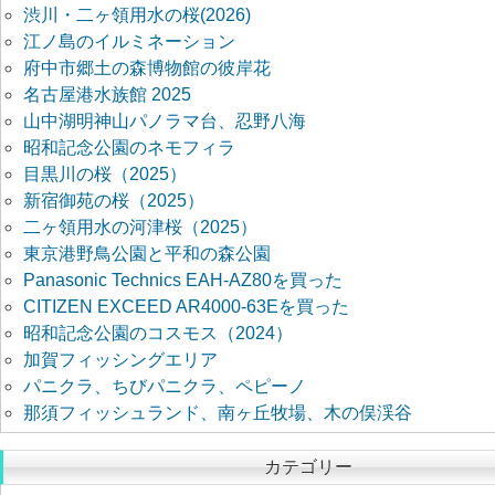
渋川・二ヶ領用水の桜(2026)
江ノ島のイルミネーション
府中市郷土の森博物館の彼岸花
名古屋港水族館 2025
山中湖明神山パノラマ台、忍野八海
昭和記念公園のネモフィラ
目黒川の桜（2025）
新宿御苑の桜（2025）
二ヶ領用水の河津桜（2025）
東京港野鳥公園と平和の森公園
Panasonic Technics EAH-AZ80を買った
CITIZEN EXCEED AR4000-63Eを買った
昭和記念公園のコスモス（2024）
加賀フィッシングエリア
パニクラ、ちびパニクラ、ペピーノ
那須フィッシュランド、南ヶ丘牧場、木の俣渓谷
カテゴリー