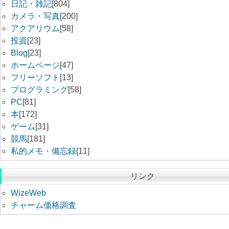
日記・雑記
[804]
カメラ・写真
[200]
アクアリウム
[58]
投資
[23]
Blog
[23]
ホームページ
[47]
フリーソフト
[13]
プログラミング
[58]
PC
[81]
本
[172]
ゲーム
[31]
競馬
[181]
私的メモ・備忘録
[11]
リンク
WizeWeb
チャーム価格調査