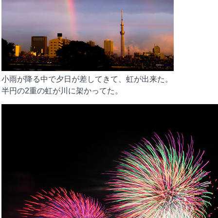
小雨が降る中で夕日が差してきて、虹が出来た。
半円の2重の虹が川に架かってた。