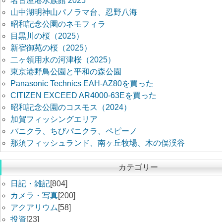
名古屋港水族館 2025
山中湖明神山パノラマ台、忍野八海
昭和記念公園のネモフィラ
目黒川の桜（2025）
新宿御苑の桜（2025）
二ヶ領用水の河津桜（2025）
東京港野鳥公園と平和の森公園
Panasonic Technics EAH-AZ80を買った
CITIZEN EXCEED AR4000-63Eを買った
昭和記念公園のコスモス（2024）
加賀フィッシングエリア
パニクラ、ちびパニクラ、ペピーノ
那須フィッシュランド、南ヶ丘牧場、木の俣渓谷
カテゴリー
日記・雑記
[804]
カメラ・写真
[200]
アクアリウム
[58]
投資
[23]