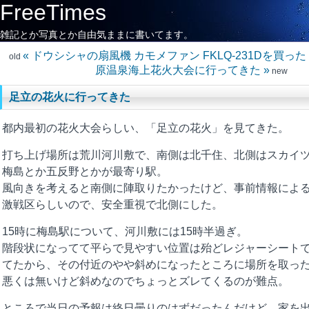
FreeTimes
雑記とか写真とか自由気ままに書いてます。
« ドウシシャの扇風機 カモメファン FKLQ-231Dを買った
old
原温泉海上花火大会に行ってきた »
new
足立の花火に行ってきた
都内最初の花火大会らしい、「足立の花火」を見てきた。
打ち上げ場所は荒川河川敷で、南側は北千住、北側はスカイ
梅島とか五反野とかが最寄り駅。
風向きを考えると南側に陣取りたかったけど、事前情報によ
激戦区らしいので、安全重視で北側にした。
15時に梅島駅について、河川敷には15時半過ぎ。
階段状になってて平らで見やすい位置は殆どレジャーシート
てたから、その付近のやや斜めになったところに場所を取っ
悪くは無いけど斜めなのでちょっとズレてくるのが難点。
ところで当日の予報は終日曇りのはずだったんだけど、家を