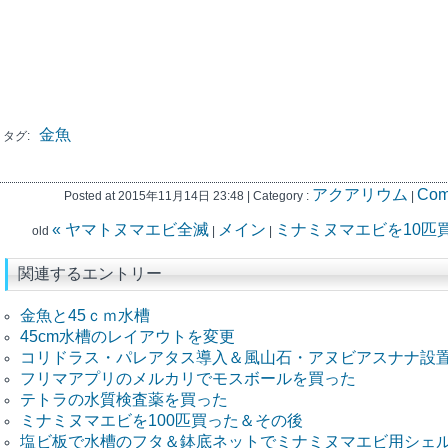
金魚
タグ:
アクアリウム
Com
Posted at 2015年11月14日 23:48 | Category :
|
« ヤマトヌマエビ全滅
メイン
ミナミヌマエビを10匹買
old
|
|
関連するエントリー
金魚と45ｃｍ水槽
45cm水槽のレイアウトを変更
コリドラス・パレアタス導入＆風山石・アヌビアスナナ設
フリマアプリのメルカリでモスボールを買った
テトラの水質検査薬を買った
ミナミヌマエビを100匹買った＆その後
塩ビ板で水槽のフタ＆鉢底ネットでミナミヌマエビ用シェ