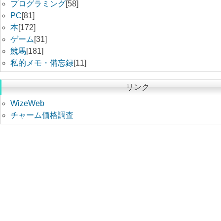
プログラミング
[58]
PC
[81]
本
[172]
ゲーム
[31]
競馬
[181]
私的メモ・備忘録
[11]
リンク
WizeWeb
チャーム価格調査