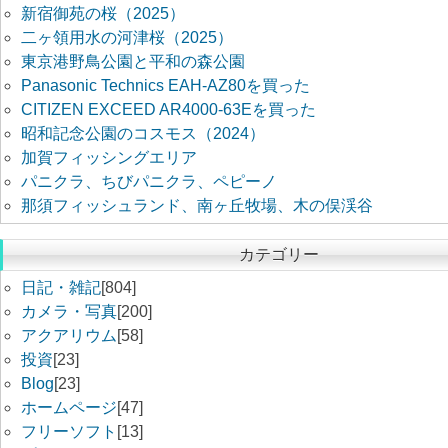
新宿御苑の桜（2025）
二ヶ領用水の河津桜（2025）
東京港野鳥公園と平和の森公園
Panasonic Technics EAH-AZ80を買った
CITIZEN EXCEED AR4000-63Eを買った
昭和記念公園のコスモス（2024）
加賀フィッシングエリア
パニクラ、ちびパニクラ、ペピーノ
那須フィッシュランド、南ヶ丘牧場、木の俣渓谷
カテゴリー
日記・雑記
[804]
カメラ・写真
[200]
アクアリウム
[58]
投資
[23]
Blog
[23]
ホームページ
[47]
フリーソフト
[13]