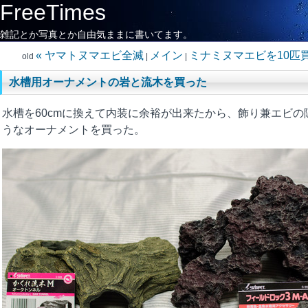
FreeTimes
雑記とか写真とか自由気ままに書いてます。
« ヤマトヌマエビ全滅
メイン
ミナミヌマエビを10匹買
old
|
|
水槽用オーナメントの岩と流木を買った
水槽を60cmに換えて内装に余裕が出来たから、飾り兼エビの
うなオーナメントを買った。