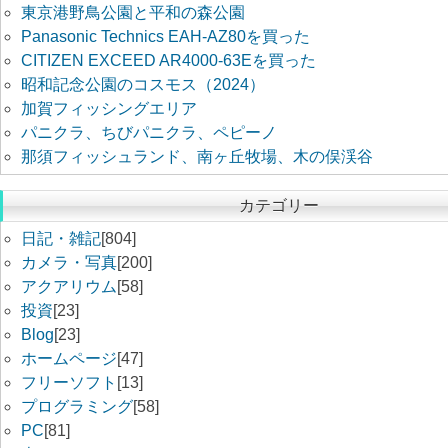
東京港野鳥公園と平和の森公園
Panasonic Technics EAH-AZ80を買った
CITIZEN EXCEED AR4000-63Eを買った
昭和記念公園のコスモス（2024）
加賀フィッシングエリア
パニクラ、ちびパニクラ、ペピーノ
那須フィッシュランド、南ヶ丘牧場、木の俣渓谷
カテゴリー
日記・雑記
[804]
カメラ・写真
[200]
アクアリウム
[58]
投資
[23]
Blog
[23]
ホームページ
[47]
フリーソフト
[13]
プログラミング
[58]
PC
[81]