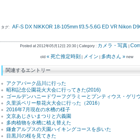
AF-S DX NIKKOR 18-105mm f/3.5-5.6G ED VR
Nikon D9
タグ:
カメラ・写真
Com
Posted at 2012年05月12日 20:30 | Category :
|
« 死亡推定時刻
メイン
多肉さん »
old
|
|
new
関連するエントリー
アクアパーク品川に行った
昭和記念公園花火大会に行ってきた(2016)
ゴールデンハニードワーフグラミーとプンティウス・ゲリ
久里浜ペリー祭花火大会に行った（2016）
2016年7月現在の水槽の様子
文京あじさいまつりと六義園
多肉植物を水槽に植え替えた
鎌倉アルプスの天園ハイキングコースを歩いた
目黒川の桜を見てきた