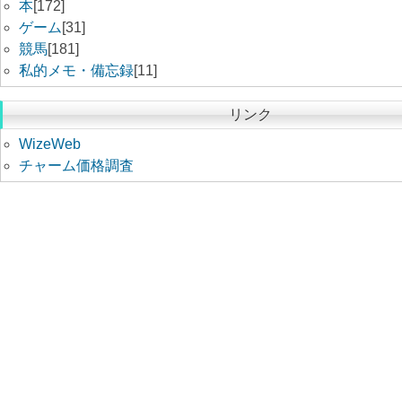
本
[172]
ゲーム
[31]
競馬
[181]
私的メモ・備忘録
[11]
リンク
WizeWeb
チャーム価格調査