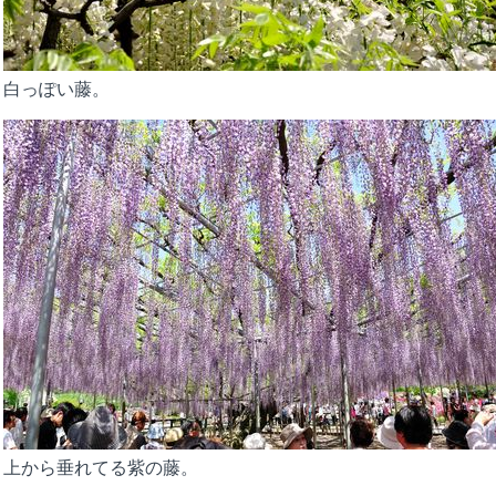
白っぽい藤。
上から垂れてる紫の藤。