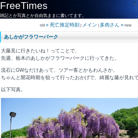
FreeTimes
雑記とか写真とか自由気ままに書いてます。
« 死亡推定時刻
メイン
多肉さん »
old
|
|
new
あしかがフラワーパーク
大藤見に行きたいね！ってことで、
先週、栃木のあしかがフラワーパークに行ってきた。
流石にGWなだけあって、ツアー客とかもわんさか。
ちゃんと開花時期を狙って行ったおかげで、綺麗な藤が見れ
以下写真。