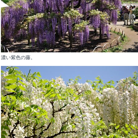
濃い紫色の藤。