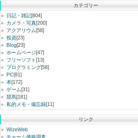
カテゴリー
日記・雑記
[804]
カメラ・写真
[200]
アクアリウム
[58]
投資
[23]
Blog
[23]
ホームページ
[47]
フリーソフト
[13]
プログラミング
[58]
PC
[81]
本
[172]
ゲーム
[31]
競馬
[181]
私的メモ・備忘録
[11]
リンク
WizeWeb
チャーム価格調査