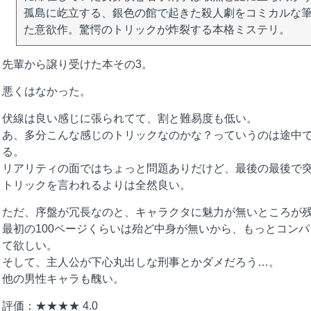
孤島に屹立する、銀色の館で起きた殺人劇をコミカルな
た意欲作。驚愕のトリックが炸裂する本格ミステリ。
先輩から譲り受けた本その3。
悪くはなかった。
伏線は良い感じに張られてて、割と難易度も低い。
あ、多分こんな感じのトリックなのかな？っていうのは途中
る。
リアリティの面ではちょっと問題ありだけど、最後の最後で
トリックを言われるよりは全然良い。
ただ、序盤が冗長なのと、キャラクタに魅力が無いところが
最初の100ページくらいは殆ど中身が無いから、もっとコン
て欲しい。
そして、主人公が下心丸出しな刑事とかダメだろう…。
他の男性キャラも醜い。
評価：★★★★ 4.0