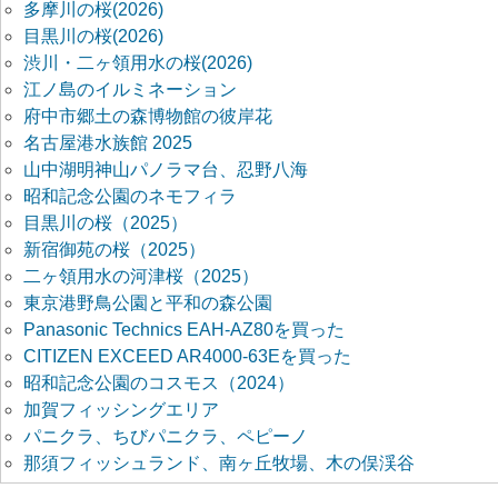
多摩川の桜(2026)
目黒川の桜(2026)
渋川・二ヶ領用水の桜(2026)
江ノ島のイルミネーション
府中市郷土の森博物館の彼岸花
名古屋港水族館 2025
山中湖明神山パノラマ台、忍野八海
昭和記念公園のネモフィラ
目黒川の桜（2025）
新宿御苑の桜（2025）
二ヶ領用水の河津桜（2025）
東京港野鳥公園と平和の森公園
Panasonic Technics EAH-AZ80を買った
CITIZEN EXCEED AR4000-63Eを買った
昭和記念公園のコスモス（2024）
加賀フィッシングエリア
パニクラ、ちびパニクラ、ペピーノ
那須フィッシュランド、南ヶ丘牧場、木の俣渓谷