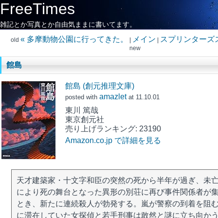
FreeTimes
雑記とか写真とか自由気ままに書いてます。
« 多摩動物公園に行ってきた。
メイン
スプリンターズス
old
|
|
new
館島
館島 (創元推理文庫)
amazlet
posted with
at 11.10.01
東川 篤哉
東京創元社
売り上げランキング: 23190
Amazon.co.jp で詳細を見る
天才建築家・十文字和臣の突然の死から半年が過ぎ、未
により死の舞台となった異形の別荘に再び事件関係者が
とき、新たに連続殺人が勃発する。嵐が警察の到着を阻
に滞在していた女探偵と若手刑事は敢然と謎に立ち向かう