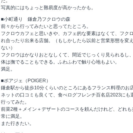
た。
写真的にはちょっと難易度が高かったかも。
■小町通り 鎌倉乃フクロウの森
前々から行ってみたいと思ってたところ。
フクロウカフェと思いきや、カフェ的な要素はなくて、フク
れ合ったり出来る店舗。（もしかしたら以前と営業形態を変
ない）
フクロウはかなりおとなしくて、間近でじっくり見られるし、
体は撫でることもできる。ふわふわで触り心地もよい。
満足。
■ポアジェ（POIGER）
鎌倉駅から徒歩10分くらいのところにあるフランス料理のお
ネットの口コミも良くて、食べログフレンチ百名店2023にも
行ってみた。
前菜2種＋メイン＋デザートのコースを頼んだけれど、どれも
常に満足。
また行きたい。