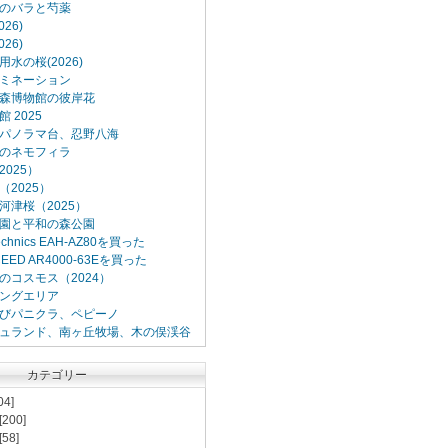
のバラと芍薬
26)
26)
水の桜(2026)
ミネーション
森博物館の彼岸花
 2025
パノラマ台、忍野八海
のネモフィラ
025）
2025）
河津桜（2025）
園と平和の森公園
Technics EAH-AZ80を買った
XCEED AR4000-63Eを買った
のコスモス（2024）
ングエリア
びパニクラ、ペピーノ
ュランド、南ヶ丘牧場、木の俣渓谷
カテゴリー
04]
[200]
[58]