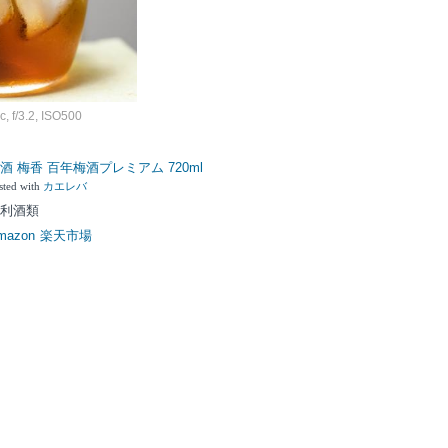
 f/3.2, ISO500
酒 梅香 百年梅酒プレミアム 720ml
カエレバ
sted with
利酒類
mazon
楽天市場