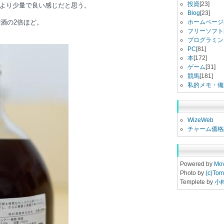
投資
[23]
より少量で良い感じだと思う。
Blog
[23]
梅酒の2倍ほど。
ホームページ
フリーソフト
プログラミン
PC
[81]
本
[172]
ゲーム
[31]
競馬
[181]
私的メモ・備
WizeWeb
チャーム価格
Powered by
Mov
Photo by
(c)Tom
Templete by
小