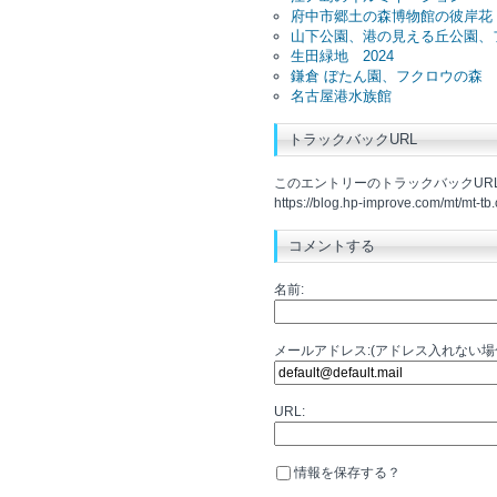
府中市郷土の森博物館の彼岸花
山下公園、港の見える丘公園、
生田緑地 2024
鎌倉 ぼたん園、フクロウの森
名古屋港水族館
トラックバックURL
このエントリーのトラックバックURL
https://blog.hp-improve.com/mt/mt-tb
コメントする
名前:
メールアドレス:(アドレス入れない
URL:
情報を保存する？