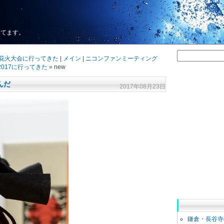
いてます。
ル花火大会に行ってきた
|
メイン
|
ニコンファンミーティング
2017に行ってきた »
new
んだ
2017年08月23日
鎌倉・長谷寺