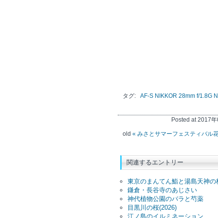
タグ:
AF-S NIKKOR 28mm f/1.8G
N
Posted at 2017年
old
« みさとサマーフェスティバル
関連するエントリー
東京のまんてん鮨と湯島天神の
鎌倉・長谷寺のあじさい
神代植物公園のバラと芍薬
目黒川の桜(2026)
江ノ島のイルミネーション