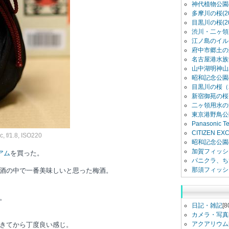
神代植物公園
多摩川の桜(20
目黒川の桜(20
渋川・二ヶ領用
江ノ島のイル
府中市郷土の
名古屋港水族館
山中湖明神山
昭和記念公園
目黒川の桜（2
新宿御苑の桜（
二ヶ領用水の
東京港野鳥公
Panasonic 
CITIZEN E
 f/1.8, ISO220
昭和記念公園
加賀フィッシ
アム
を買った。
パニクラ、ち
那須フィッシ
酒の中で一番美味しいと思った梅酒。
。
日記・雑記
[8
カメラ・写真
アクアリウム
きてから丁度良い感じ。