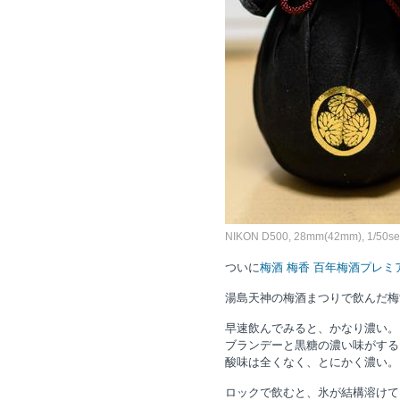
NIKON D500, 28mm(42mm), 1/50sec,
ついに
梅酒 梅香 百年梅酒プレミ
湯島天神の梅酒まつりで飲んだ梅
早速飲んでみると、かなり濃い。
ブランデーと黒糖の濃い味がする
酸味は全くなく、とにかく濃い。
ロックで飲むと、氷が結構溶けて