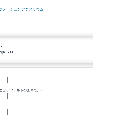
フォーチュンアクアリウム
:
.cgi/1588
場合はデフォルトのままで。)