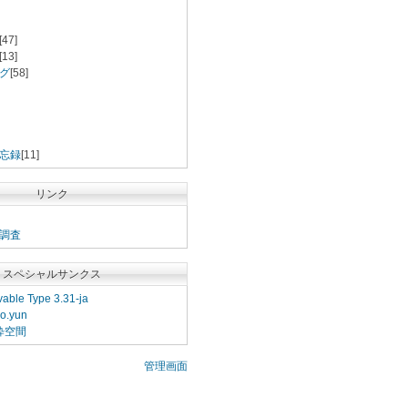
[47]
[13]
グ
[58]
忘録
[11]
リンク
調査
スペシャルサンクス
able Type 3.31-ja
o.yun
粋空間
管理画面