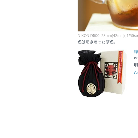
NIKON D500, 28mm(42mm), 1/50sec,
色は透き通った茶色。
梅
po
明
A