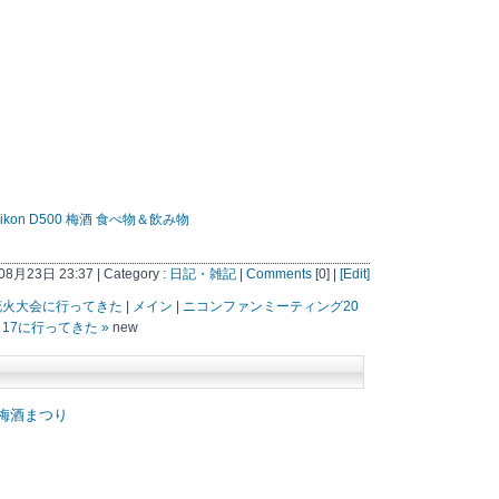
ikon D500
梅酒
食べ物＆飲み物
08月23日 23:37 | Category :
日記・雑記
|
Comments
[0] |
[Edit]
花火大会に行ってきた
|
メイン
|
ニコンファンミーティング20
17に行ってきた »
new
梅酒まつり