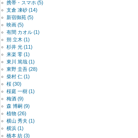
携帯・スマホ (5)
支倉 凍砂 (14)
新宿御苑 (5)
映画 (5)
有間 カオル (1)
朔 立木 (1)
杉井 光 (11)
来楽 零 (1)
東川 篤哉 (1)
東野 圭吾 (28)
柴村 仁 (1)
桜 (30)
桜庭 一樹 (1)
梅酒 (9)
森 博嗣 (9)
植物 (26)
横山 秀夫 (1)
横浜 (1)
橋本 紡 (3)