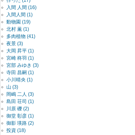
作った (17)
入間 人間 (16)
入間人間 (1)
動物園 (19)
北村 薫 (1)
多肉植物 (41)
夜景 (3)
大岡 昇平 (1)
宮崎 柊羽 (1)
宮部 みゆき (3)
寺田 昌嗣 (1)
小川晴央 (1)
山 (3)
岡嶋 二人 (3)
島田 荘司 (1)
川原 礫 (2)
御堂 彰彦 (1)
御影 瑛路 (2)
投資 (18)