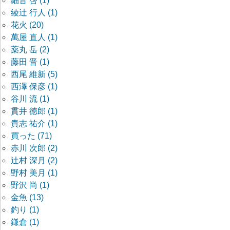
細音 啓 (1)
綾辻 行人 (1)
花火 (20)
萬屋 直人 (1)
薬丸 岳 (2)
藤田 晋 (1)
西尾 維新 (5)
西澤 保彦 (1)
谷川 流 (1)
貫井 徳郎 (1)
貴志 祐介 (1)
買った (71)
赤川 次郎 (2)
辻村 深月 (2)
野村 美月 (1)
野沢 尚 (1)
金魚 (13)
釣り (1)
鎌倉 (1)