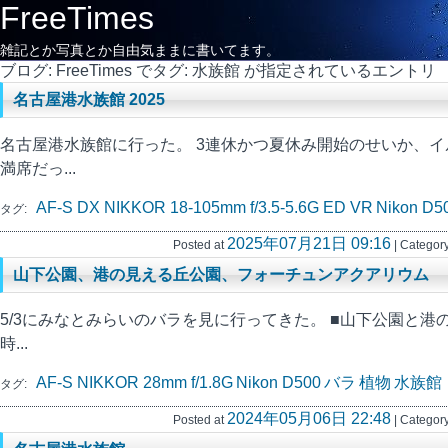
FreeTimes
雑記とか写真とか自由気ままに書いてます。
ブログ: FreeTimes でタグ: 水族館 が指定されているエントリ
名古屋港水族館 2025
名古屋港水族館に行った。 3連休かつ夏休み開始のせいか、
満席だっ...
AF-S DX NIKKOR 18-105mm f/3.5-5.6G ED VR
Nikon D5
タグ:
2025年07月21日 09:16
Posted at
| Category
山下公園、港の見える丘公園、フォーチュンアクアリウム
5/3にみなとみらいのバラを見に行ってきた。 ■山下公園と港
時...
AF-S NIKKOR 28mm f/1.8G
Nikon D500
バラ
植物
水族館
タグ:
2024年05月06日 22:48
Posted at
| Category