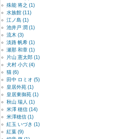
殊能 将之 (1)
水族館 (11)
江ノ島 (1)
池井戸 潤 (1)
流木 (3)
淡路 帆希 (1)
瀬那 和章 (1)
片山 憲太郎 (1)
犬村 小六 (4)
猫 (6)
田中 ロミオ (5)
皇居外苑 (1)
皇居東御苑 (1)
秋山 瑞人 (1)
米澤 穂信 (14)
米澤穂信 (1)
紅玉 いづき (1)
紅葉 (9)