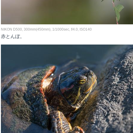
NIKON D500, 300mm(450mm), 1/1000sec, f/4.0, ISO140
赤とんぼ。