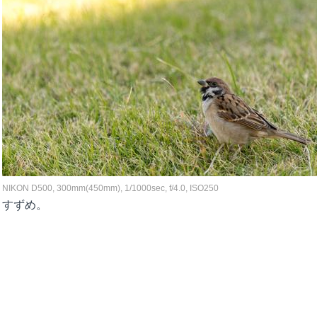
NIKON D500, 300mm(450mm), 1/1000sec, f/4.0, ISO250
すずめ。