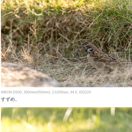
NIKON D500, 300mm(450mm), 1/1000sec, f/4.0, ISO220
すずめ。