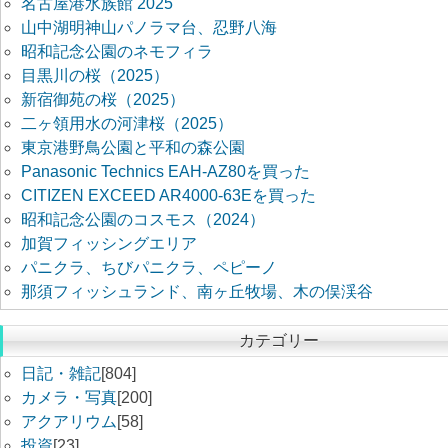
名古屋港水族館 2025
山中湖明神山パノラマ台、忍野八海
昭和記念公園のネモフィラ
目黒川の桜（2025）
新宿御苑の桜（2025）
二ヶ領用水の河津桜（2025）
東京港野鳥公園と平和の森公園
Panasonic Technics EAH-AZ80を買った
CITIZEN EXCEED AR4000-63Eを買った
昭和記念公園のコスモス（2024）
加賀フィッシングエリア
パニクラ、ちびパニクラ、ペピーノ
那須フィッシュランド、南ヶ丘牧場、木の俣渓谷
カテゴリー
日記・雑記
[804]
カメラ・写真
[200]
アクアリウム
[58]
投資
[23]