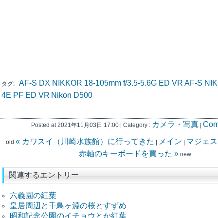
AF-S DX NIKKOR 18-105mm f/3.5-5.6G ED VR
AF-S NIK
タグ:
4E PF ED VR
Nikon D500
カメラ・写真
Com
Posted at 2021年11月03日 17:00 | Category :
|
« カワスイ（川崎水族館）に行ってきた
メイン
マジェス
old
|
|
赤軸のキーボードを買った »
new
関連するエントリー
六義園の紅葉
皇居周辺と千鳥ヶ淵の桜とすずめ
昭和記念公園のイチョウとか紅葉