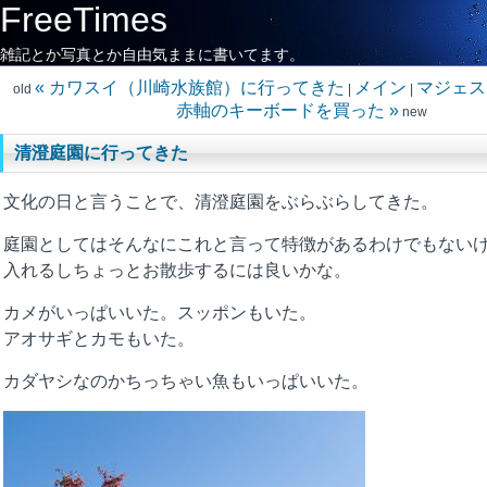
FreeTimes
雑記とか写真とか自由気ままに書いてます。
« カワスイ（川崎水族館）に行ってきた
メイン
マジェス
old
|
|
赤軸のキーボードを買った »
new
清澄庭園に行ってきた
文化の日と言うことで、清澄庭園をぶらぶらしてきた。
庭園としてはそんなにこれと言って特徴があるわけでもないけ
入れるしちょっとお散歩するには良いかな。
カメがいっぱいいた。スッポンもいた。
アオサギとカモもいた。
カダヤシなのかちっちゃい魚もいっぱいいた。