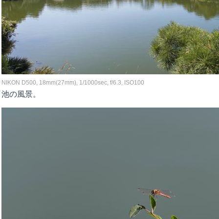
NIKON D500, 18mm(27mm), 1/1000sec, f/6.3, ISO100
池の風景。