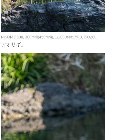
NIKON D500, 300mm(450mm), 1/1000sec, f/4.0, ISO200
アオサギ。