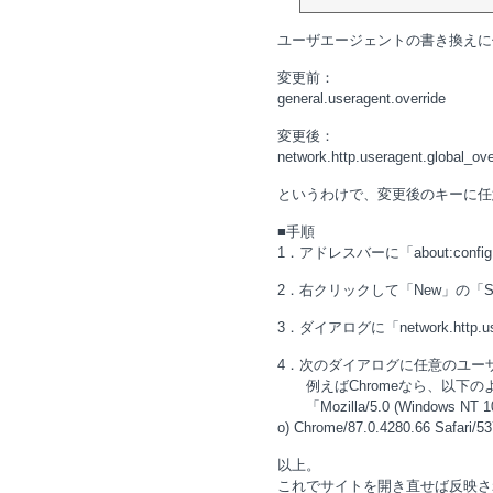
ユーザエージェントの書き換えに使っ
変更前：
general.useragent.override
変更後：
network.http.useragent.global_ove
というわけで、変更後のキーに任
■手順
1．アドレスバーに「about:conf
2．右クリックして「New」の「St
3．ダイアログに「network.http.use
4．次のダイアログに任意のユー
例えばChromeなら、以下の
「Mozilla/5.0 (Windows NT 10.0
o) Chrome/87.0.4280.66 Safari/5
以上。
これでサイトを開き直せば反映さ