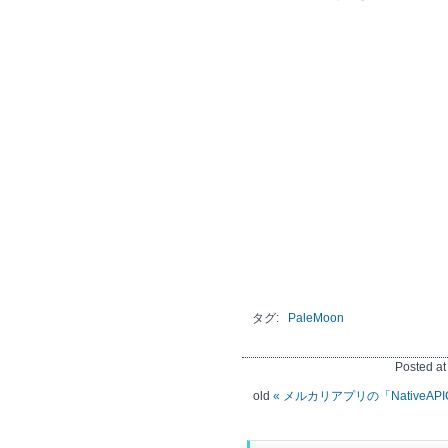
タグ:
PaleMoon
Posted a
old
« メルカリアプリの「NativeAPIC