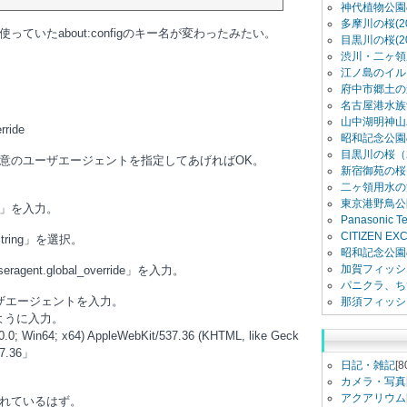
神代植物公園
多摩川の桜(20
ていたabout:configのキー名が変わったみたい。
目黒川の桜(20
渋川・二ヶ領用
江ノ島のイル
府中市郷土の
名古屋港水族館
山中湖明神山
rride
昭和記念公園
目黒川の桜（2
意のユーザエージェントを指定してあげればOK。
新宿御苑の桜（
二ヶ領用水の
東京港野鳥公
ig」を入力。
Panasonic 
CITIZEN E
ring」を選択。
昭和記念公園
加賀フィッシ
ragent.global_override」を入力。
パニクラ、ち
ザエージェントを入力。
那須フィッシ
ように入力。
; Win64; x64) AppleWebKit/537.36 (KHTML, like Geck
37.36」
日記・雑記
[8
カメラ・写真
アクアリウム
れているはず。