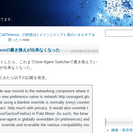
いてます。
allTimeout」の対処法
|
メイン
|
コンプト系のハオルチアを
買った »
new
er Agentの書き換えが出来なくなった
2020年12月19日
デートしたら、これまでUser Agent Switcherで書き換えてい
が出来なくなった。
を見てみたら以下の記載を発見。
ide was moved to the networking component where it
e new preference name is network.http.useragent.glo
t using a blanket override is normally (very) counter
act, help much with privacy. It would also override t
ive/Gecko/Firefox) in Pale Moon. As such, the brow
user-agent is globally overridden (in preferences) and
t override and re-enable the various compatibility mo
鎌倉・長谷寺