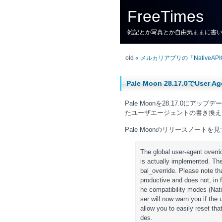
FreeTimes
雑記とか写真とか自由気ままに書
old
« メルカリアプリの「NativeAPIC
Pale Moon 28.17.0でUs
Pale Moonを28.17.0にアップ
たユーザエージェントの書き換え
Pale Moonのリリースノート
The global user-agent overr
is actually implemented. Th
bal_override. Please note tha
productive and does not, in f
he compatibility modes (Nat
ser will now warn you if the 
allow you to easily reset tha
des.