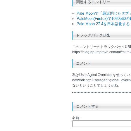
関連するエントリー
Pale Moonで「最近閉じた
PaleMoon(Firefox)で
Pale Moon 27.4を日本語化する
トラックバックURL
このエントリーのトラックバックURL
https://blog.hp-improve.com/mt/mt-tb
コメント
私はUser Agent Overrider
network.http.useragent.g
ないということでしょうかね。
コメントする
名前: