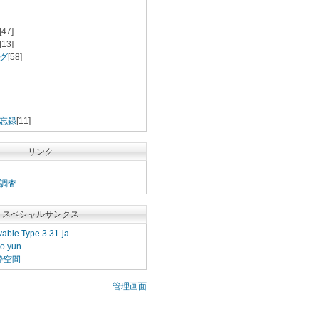
[47]
[13]
グ
[58]
忘録
[11]
リンク
調査
スペシャルサンクス
able Type 3.31-ja
o.yun
粋空間
管理画面