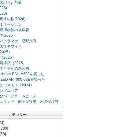
のバラと芍薬
26)
26)
水の桜(2026)
ミネーション
森博物館の彼岸花
 2025
パノラマ台、忍野八海
のネモフィラ
025）
2025）
河津桜（2025）
園と平和の森公園
Technics EAH-AZ80を買った
XCEED AR4000-63Eを買った
のコスモス（2024）
ングエリア
びパニクラ、ペピーノ
ュランド、南ヶ丘牧場、木の俣渓谷
カテゴリー
04]
[200]
[58]