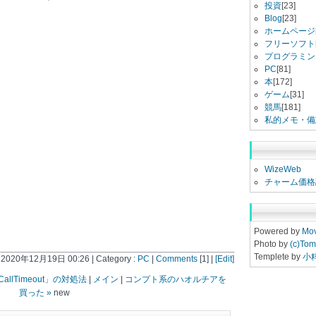
投資
[23]
Blog
[23]
ホームページ
フリーソフト
プログラミン
PC
[81]
本
[172]
ゲーム
[31]
競馬
[181]
私的メモ・備
WizeWeb
チャーム価格
Powered by
Mov
Photo by
(c)Tom
Templete by
小
t 2020年12月19日 00:26 | Category :
PC
|
Comments
[1] |
[Edit]
allTimeout」の対処法
|
メイン
|
コンプト系のハオルチアを
買った »
new