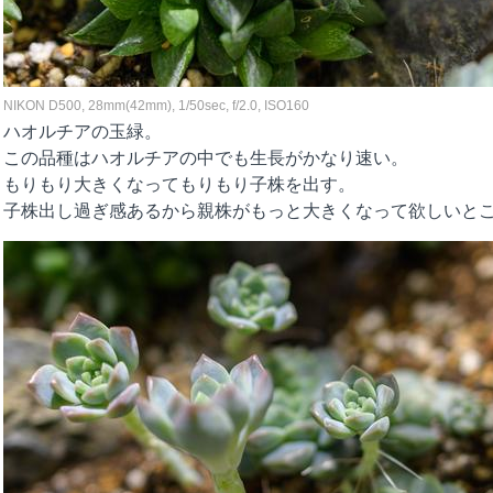
NIKON D500, 28mm(42mm), 1/50sec, f/2.0, ISO160
ハオルチアの玉緑。
この品種はハオルチアの中でも生長がかなり速い。
もりもり大きくなってもりもり子株を出す。
子株出し過ぎ感あるから親株がもっと大きくなって欲しいと