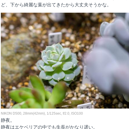
ど、下から綺麗な葉が出てきたから大丈夫そうかな。
NIKON D500, 28mm(42mm), 1/125sec, f/2.0, ISO100
静夜。
静夜はエケベリアの中でも生長がかなり遅い。