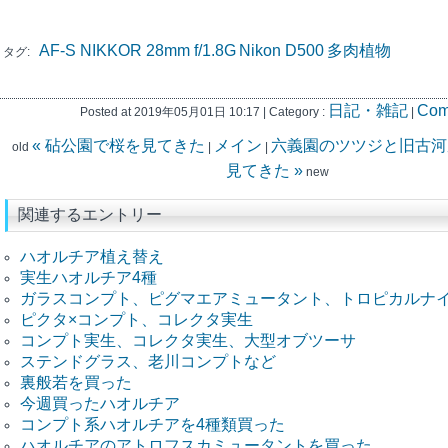
AF-S NIKKOR 28mm f/1.8G
Nikon D500
多肉植物
タグ:
日記・雑記
Com
Posted at 2019年05月01日 10:17 | Category :
|
« 砧公園で桜を見てきた
メイン
六義園のツツジと旧古河
old
|
|
見てきた »
new
関連するエントリー
ハオルチア植え替え
実生ハオルチア4種
ガラスコンプト、ピグマエアミュータント、トロピカルナ
ピクタ×コンプト、コレクタ実生
コンプト実生、コレクタ実生、大型オブツーサ
ステンドグラス、老川コンプトなど
裏般若を買った
今週買ったハオルチア
コンプト系ハオルチアを4種類買った
ハオルチアのアトロフスカミュータントを買った