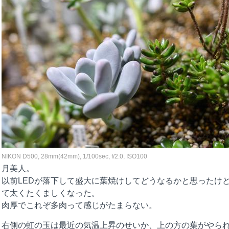
NIKON D500, 28mm(42mm), 1/100sec, f/2.0, ISO100
月美人。
以前LEDが落下して盛大に葉焼けしてどうなるかと思ったけ
て太くたくましくなった。
肉厚でこれぞ多肉って感じがたまらない。
右側の虹の玉は最近の気温上昇のせいか、上の方の葉がやら