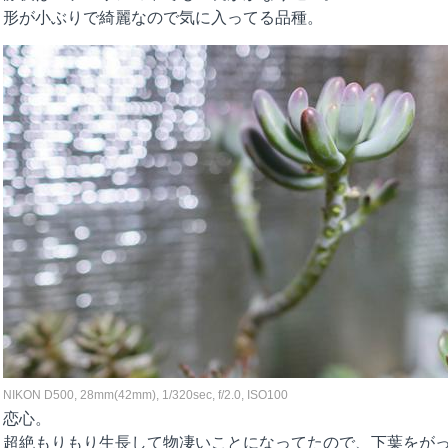
形が小ぶりで綺麗なので気に入ってる品種。
NIKON D500, 28mm(42mm), 1/320sec, f/2.0, ISO100
恋心。
超絶もりもり生長して物凄いことになってたので、下葉をが