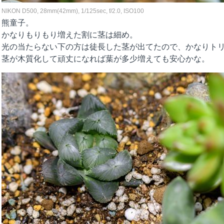
NIKON D500, 28mm(42mm), 1/125sec, f/2.0, ISO100
熊童子。
かなりもりもり増えた割に茎は細め。
光の当たらない下の方は徒長した茎が出てたので、かなりト
茎が木質化して頑丈になれば葉が多少増えても安心かな。