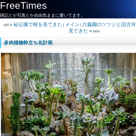
FreeTimes
雑記とか写真とか自由気ままに書いてます。
« 砧公園で桜を見てきた
メイン
六義園のツツジと旧古河
old
|
|
見てきた »
new
多肉植物幹立ち化計画