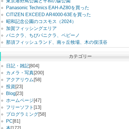
東京港野鳥公園と平和の森公園
Panasonic Technics EAH-AZ80を買った
CITIZEN EXCEED AR4000-63Eを買った
昭和記念公園のコスモス（2024）
加賀フィッシングエリア
パニクラ、ちびパニクラ、ペピーノ
那須フィッシュランド、南ヶ丘牧場、木の俣渓谷
カテゴリー
日記・雑記
[804]
カメラ・写真
[200]
アクアリウム
[58]
投資
[23]
Blog
[23]
ホームページ
[47]
フリーソフト
[13]
プログラミング
[58]
PC
[81]
本
[172]