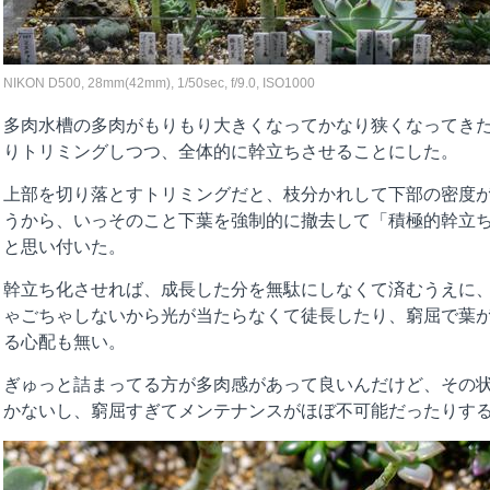
NIKON D500, 28mm(42mm), 1/50sec, f/9.0, ISO1000
多肉水槽の多肉がもりもり大きくなってかなり狭くなってき
りトリミングしつつ、全体的に幹立ちさせることにした。
上部を切り落とすトリミングだと、枝分かれして下部の密度
うから、いっそのこと下葉を強制的に撤去して「積極的幹立
と思い付いた。
幹立ち化させれば、成長した分を無駄にしなくて済むうえに
ゃごちゃしないから光が当たらなくて徒長したり、窮屈で葉
る心配も無い。
ぎゅっと詰まってる方が多肉感があって良いんだけど、その
かないし、窮屈すぎてメンテナンスがほぼ不可能だったりす