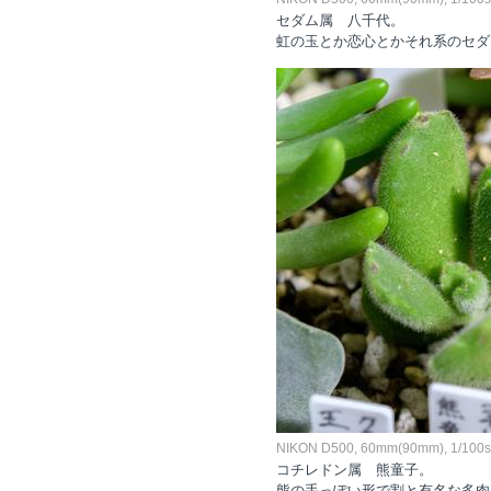
セダム属 八千代。
虹の玉とか恋心とかそれ系のセダ
NIKON D500, 60mm(90mm), 1/100sec
コチレドン属 熊童子。
熊の手っぽい形で割と有名な多肉