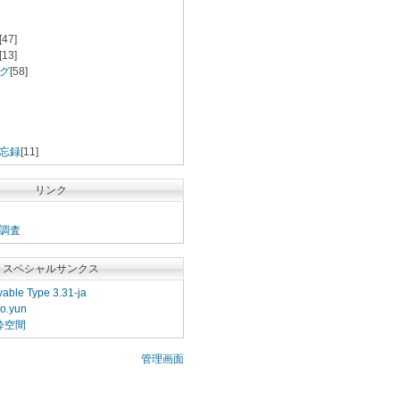
[47]
[13]
グ
[58]
忘録
[11]
リンク
調査
スペシャルサンクス
able Type 3.31-ja
o.yun
粋空間
管理画面