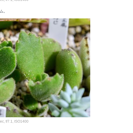
ム。
, f/7.1, ISO1400
。