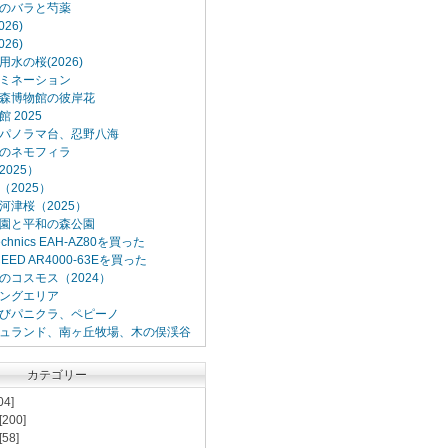
のバラと芍薬
26)
26)
水の桜(2026)
ミネーション
森博物館の彼岸花
 2025
パノラマ台、忍野八海
のネモフィラ
025）
2025）
河津桜（2025）
園と平和の森公園
Technics EAH-AZ80を買った
XCEED AR4000-63Eを買った
のコスモス（2024）
ングエリア
びパニクラ、ペピーノ
ュランド、南ヶ丘牧場、木の俣渓谷
カテゴリー
04]
[200]
[58]