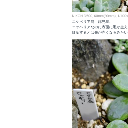
NIKON D500, 60mm(90mm), 1/100sec
エケベリア属 錦晃星。
エケベリアなのに表面に毛が生え
紅葉するとは先が赤くなるみたい