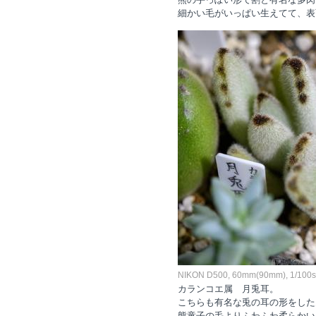
細かい毛がいっぱい生えてて、表
NIKON D500, 60mm(90mm), 1/100sec
カランコエ属 月兎耳。
こちらも有名な兎の耳の形をした
熊童子の毛よりふわふわ柔らかい