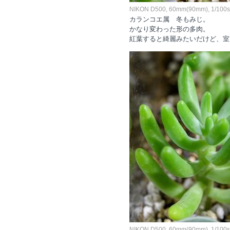
NIKON D500, 60mm(90mm), 1/100sec
カランコエ属 冬もみじ。
かなり変わった形の多肉。
紅葉すると綺麗みたいだけど、室
NIKON D500, 60mm(90mm), 1/100sec