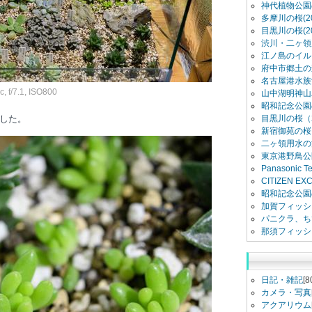
神代植物公園
多摩川の桜(20
目黒川の桜(20
渋川・二ヶ領用
江ノ島のイル
府中市郷土の
名古屋港水族館
 f/7.1, ISO800
山中湖明神山
昭和記念公園
した。
目黒川の桜（2
新宿御苑の桜（
二ヶ領用水の
東京港野鳥公
Panasonic 
CITIZEN E
昭和記念公園
加賀フィッシ
パニクラ、ち
那須フィッシ
日記・雑記
[8
カメラ・写真
アクアリウム