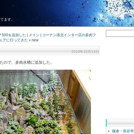
いてます。
&P 500を追加した
|
メイン
|
コーナン港北インター店の多肉フ
ェアに行ってきた »
new
2018年10月13日
たので、多肉水槽に追加した。
鎌倉・長谷寺