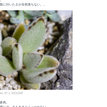
面に付いた土が全然落ちない。。
, f/7.1, ISO1000
多肉。
感じで、土もあまりくっつかない。