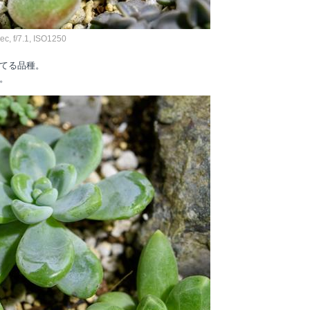
, f/7.1, ISO1250
てる品種。
。