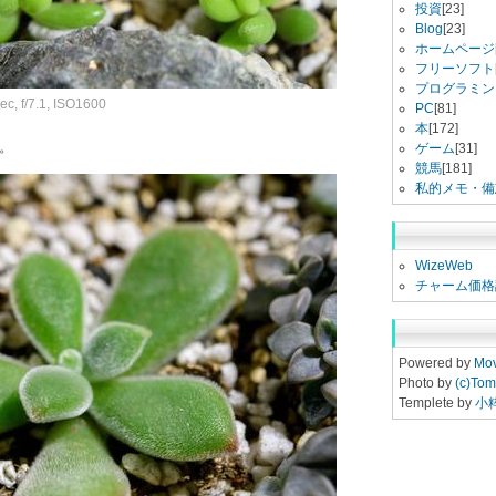
投資
[23]
Blog
[23]
ホームページ
フリーソフト
プログラミン
, f/7.1, ISO1600
PC
[81]
本
[172]
。
ゲーム
[31]
競馬
[181]
私的メモ・備
WizeWeb
チャーム価格
Powered by
Mov
Photo by
(c)Tom
Templete by
小