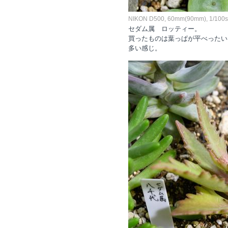
NIKON D500, 60mm(90mm), 1/100sec
セダム属 ロッティー。
買ったものは葉っぱが平べったい
多い感じ。