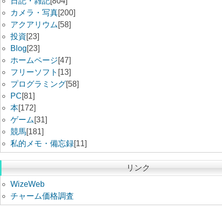
日記・雑記
[804]
カメラ・写真
[200]
アクアリウム
[58]
投資
[23]
Blog
[23]
ホームページ
[47]
フリーソフト
[13]
プログラミング
[58]
PC
[81]
本
[172]
ゲーム
[31]
競馬
[181]
私的メモ・備忘録
[11]
リンク
WizeWeb
チャーム価格調査