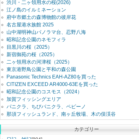
渋川・二ヶ領用水の桜(2026)
江ノ島のイルミネーション
府中市郷土の森博物館の彼岸花
名古屋港水族館 2025
山中湖明神山パノラマ台、忍野八海
昭和記念公園のネモフィラ
目黒川の桜（2025）
新宿御苑の桜（2025）
二ヶ領用水の河津桜（2025）
東京港野鳥公園と平和の森公園
Panasonic Technics EAH-AZ80を買った
CITIZEN EXCEED AR4000-63Eを買った
昭和記念公園のコスモス（2024）
加賀フィッシングエリア
パニクラ、ちびパニクラ、ペピーノ
那須フィッシュランド、南ヶ丘牧場、木の俣渓谷
カテゴリー