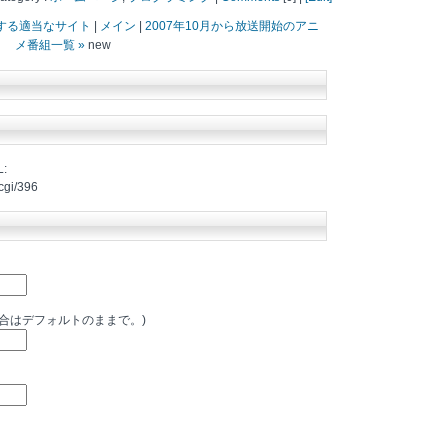
示する適当なサイト
|
メイン
|
2007年10月から放送開始のアニ
メ番組一覧 »
new
:
cgi/396
場合はデフォルトのままで。)