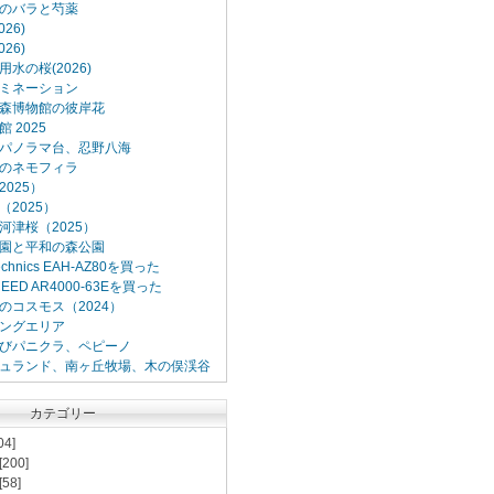
のバラと芍薬
26)
26)
水の桜(2026)
ミネーション
森博物館の彼岸花
 2025
パノラマ台、忍野八海
のネモフィラ
025）
2025）
河津桜（2025）
園と平和の森公園
Technics EAH-AZ80を買った
XCEED AR4000-63Eを買った
のコスモス（2024）
ングエリア
びパニクラ、ペピーノ
ュランド、南ヶ丘牧場、木の俣渓谷
カテゴリー
04]
[200]
[58]