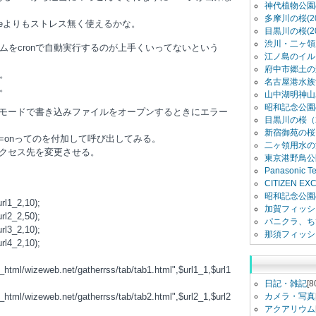
神代植物公園
多摩川の桜(20
ogleよりもストレス無く使えるかな。
目黒川の桜(20
渋川・二ヶ領用
ラムをcronで自動実行するのが上手くいってないという
江ノ島のイル
府中市郷土の
。
名古屋港水族館
。
山中湖明神山
昭和記念公園
イトモードで書き込みファイルをオープンするときにエラー
目黒川の桜（2
新宿御苑の桜（
on=onってのを付加して呼び出してみる。
二ヶ領用水の
アクセス先を変更させる。
東京港野鳥公
Panasonic 
CITIZEN E
昭和記念公園
rl1_2,10);
加賀フィッシ
rl2_2,50);
パニクラ、ち
rl3_2,10);
那須フィッシ
rl4_2,10);
c_html/wizeweb.net/gatherrss/tab/tab1.html",$url1_1,$url1
日記・雑記
[8
c_html/wizeweb.net/gatherrss/tab/tab2.html",$url2_1,$url2
カメラ・写真
アクアリウム