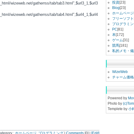
投資
[23]
c_html/wizeweb.net/gatherrss/tab/tab3.html",$url3_1,$url3
Blog
[23]
ホームページ
c_html/wizeweb.net/gatherrss/tab/tab4.html",$url4_1,$url4
フリーソフト
プログラミン
PC
[81]
本
[172]
ゲーム
[31]
競馬
[181]
私的メモ・備
WizeWeb
チャーム価格
Powered by
Mov
Photo by
(c)Tom
Templete by
小
ategory :
ホームページ
,
プログラミング
|
Comments
[0] |
[Edit]