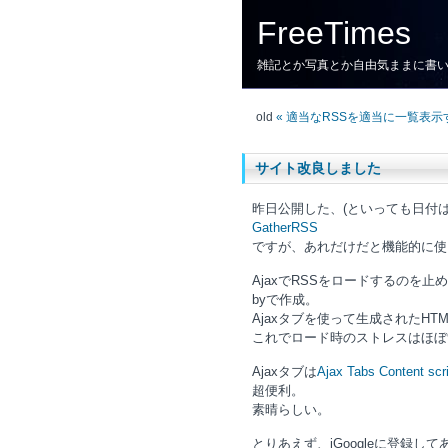
FreeTimes
雑記とか写真とか自由気ままに書
old
« 適当なRSSを適当に一覧表
サイト改良しました
昨日公開した、(といっても日付は
GatherRSS
ですが、あれだけだと機能的に使
AjaxでRSSをロードするのを止
byで作成。
Ajaxタブを使って生成されたHT
これでロード時のストレスはほぼ
Ajaxタブは
Ajax Tabs Content scr
超便利。
素晴らしい。
とりあえず、iGoogleに登録