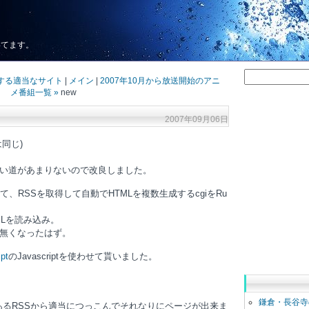
いてます。
示する適当なサイト
|
メイン
|
2007年10月から放送開始のアニ
メ番組一覧 »
new
2007年09月06日
同じ)
い道があまりないので改良しました。
めて、RSSを取得して自動でHTMLを複数生成するcgiをRu
MLを読み込み。
無くなったはず。
ipt
のJavascriptを使わせて貰いました。
鎌倉・長谷寺
してあるRSSから適当につっこんでそれなりにページが出来ま