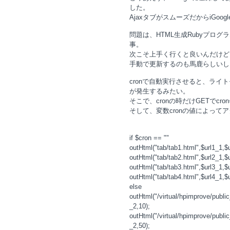
した。
AjaxタブがスムーズだからiGo
問題は、HTML生成Rubyプログ
事。
次こそ上手く行くと良いんだけど
手動で更新するのも馬鹿らしいし
cronで自動実行させると、ラ
が発生するみたい。
そこで、cronの時だけGETでcr
そして、変数cronの値によって
if $cron == ""
outHtml("tab/tab1.html",$url1_1,$u
outHtml("tab/tab2.html",$url2_1,$u
outHtml("tab/tab3.html",$url3_1,$u
outHtml("tab/tab4.html",$url4_1,$u
else
outHtml("/virtual/hpimprove/publi
_2,10);
outHtml("/virtual/hpimprove/publi
_2,50);