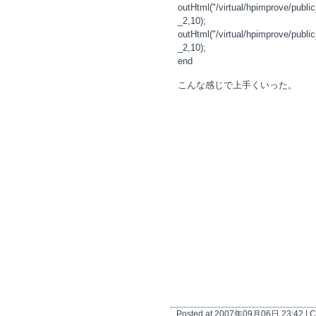
outHtml("/virtual/hpimprove/publi
_2,10);
outHtml("/virtual/hpimprove/publi
_2,10);
end
こんな感じで上手くいった。
Posted at 2007年09月06日 23:42 | C