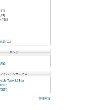
[47]
[13]
グ
[58]
忘録
[11]
リンク
調査
スペシャルサンクス
able Type 3.31-ja
o.yun
粋空間
管理画面