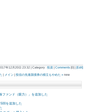
 2017年12月20日 23:32 | Category :
投資
|
Comments
[0] |
[Edit]
た
|
メイン
|
投信の先進国債券の積立もやめた »
new
株ファンド（眼力）」を追加した
P 500を追加した
た