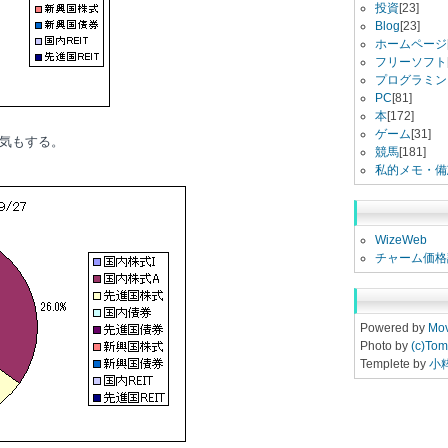
投資
[23]
Blog
[23]
ホームページ
フリーソフト
プログラミン
PC
[81]
本
[172]
ゲーム
[31]
気もする。
競馬
[181]
私的メモ・備
WizeWeb
チャーム価格
Powered by
Mov
Photo by
(c)Tom
Templete by
小