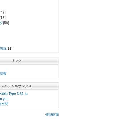
[47]
[13]
グ
[58]
忘録
[11]
リンク
調査
スペシャルサンクス
able Type 3.31-ja
o.yun
粋空間
管理画面