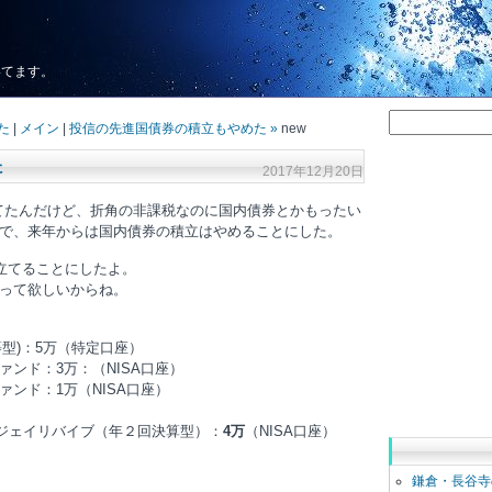
いてます。
た
|
メイン
|
投信の先進国債券の積立もやめた »
new
た
2017年12月20日
ててたんだけど、折角の非課税なのに国内債券とかもったい
で、来年からは国内債券の積立はやめることにした。
み立てることにしたよ。
って欲しいからね。
産均等型)：5万（特定口座）
ンド：3万：（NISA口座）
ンド：1万（NISA口座）
 ジェイリバイブ（年２回決算型）：
4万
（NISA口座）
鎌倉・長谷寺