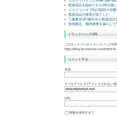
ジェイリバイブとiFree S&P
投資信託を始めてから3年が経
ジェイリバイブIIが2回目の分
投資信託の移管が完了した
三菱東京UFJ銀行から投資信託
投信積立、国内債券を減らして
トラックバックURL
このエントリーのトラックバックURL
https://blog.hp-improve.com/mt/mt-tb
コメントする
名前:
メールアドレス:(アドレス入れない
URL:
情報を保存する？