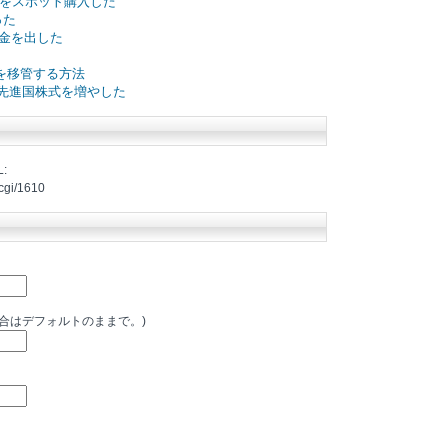
500をスポット購入した
った
配金を出した
を移管する方法
先進国株式を増やした
:
.cgi/1610
場合はデフォルトのままで。)