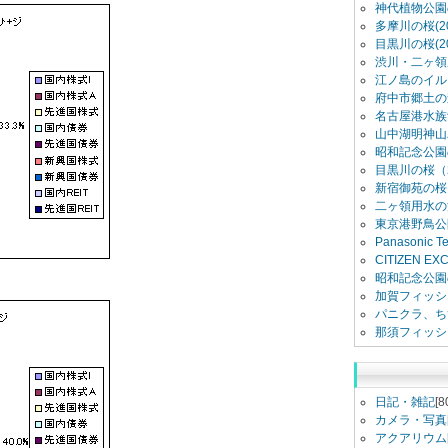
神代植物公園
多摩川の桜(20
目黒川の桜(20
渋川・二ヶ領用
江ノ島のイル
府中市郷土の
名古屋港水族館
山中湖明神山
昭和記念公園
目黒川の桜（2
新宿御苑の桜（
二ヶ領用水の
東京港野鳥公
Panasonic 
CITIZEN E
昭和記念公園
加賀フィッシ
パニクラ、ち
那須フィッシ
日記・雑記
[8
カメラ・写真
アクアリウム