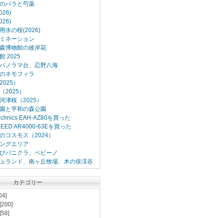
のバラと芍薬
26)
26)
水の桜(2026)
ミネーション
森博物館の彼岸花
 2025
パノラマ台、忍野八海
のネモフィラ
025）
2025）
河津桜（2025）
園と平和の森公園
Technics EAH-AZ80を買った
XCEED AR4000-63Eを買った
のコスモス（2024）
ングエリア
びパニクラ、ペピーノ
ュランド、南ヶ丘牧場、木の俣渓谷
カテゴリー
04]
[200]
[58]