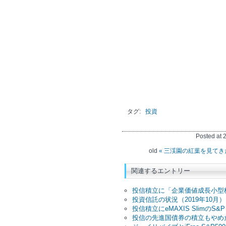
タグ:
投資
Posted at
old
« 三渓園の紅葉を見てき
関連するエントリー
投信積立に「企業価値成長小型
投資信託の状況（2019年10月）
投信積立にeMAXIS SlimのS&
投信の先進国債券の積立もやめ