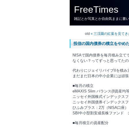
FreeTimes
雑記とか写真とか自由気ままに書
old
« 三渓園の紅葉を見てき
投信の国内債券の積立をやめ
NISAで国内債券を毎月積み立
なくない？ってずっと思ってたの
代わりにジェイリバイブIIを積
まだまだ日本の中小企業には頑張
■毎月の積立
eMAXIS Slim バランス(8資
ニッセイ外国株式インデックスファ
ニッセイ外国債券インデックスファ
ひふみプラス：2万（NISA口座）
SBI中小型割安成長株ファンド
■毎月積立の資産配分