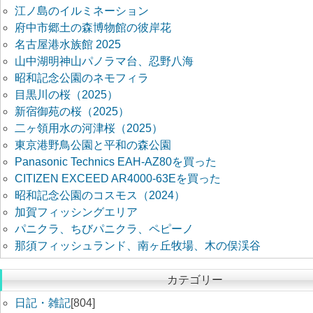
江ノ島のイルミネーション
府中市郷土の森博物館の彼岸花
名古屋港水族館 2025
山中湖明神山パノラマ台、忍野八海
昭和記念公園のネモフィラ
目黒川の桜（2025）
新宿御苑の桜（2025）
二ヶ領用水の河津桜（2025）
東京港野鳥公園と平和の森公園
Panasonic Technics EAH-AZ80を買った
CITIZEN EXCEED AR4000-63Eを買った
昭和記念公園のコスモス（2024）
加賀フィッシングエリア
パニクラ、ちびパニクラ、ペピーノ
那須フィッシュランド、南ヶ丘牧場、木の俣渓谷
カテゴリー
日記・雑記
[804]