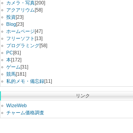
カメラ・写真
[200]
アクアリウム
[58]
投資
[23]
Blog
[23]
ホームページ
[47]
フリーソフト
[13]
プログラミング
[58]
PC
[81]
本
[172]
ゲーム
[31]
競馬
[181]
私的メモ・備忘録
[11]
リンク
WizeWeb
チャーム価格調査