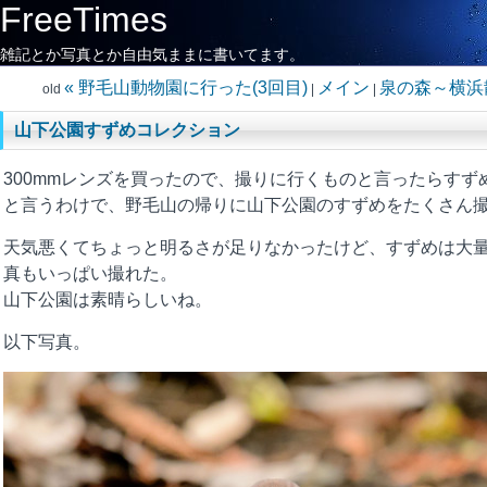
FreeTimes
雑記とか写真とか自由気ままに書いてます。
« 野毛山動物園に行った(3回目)
メイン
泉の森～横浜散
old
|
|
山下公園すずめコレクション
300mmレンズを買ったので、撮りに行くものと言ったらすず
と言うわけで、野毛山の帰りに山下公園のすずめをたくさん
天気悪くてちょっと明るさが足りなかったけど、すずめは大
真もいっぱい撮れた。
山下公園は素晴らしいね。
以下写真。