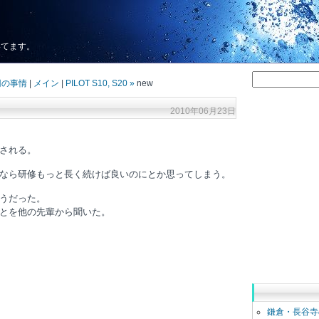
いてます。
円の事情
|
メイン
|
PILOT S10, S20 »
new
2010年06月23日
される。
なら研修もっと長く続けば良いのにとか思ってしまう。
うだった。
とを他の先輩から聞いた。
鎌倉・長谷寺