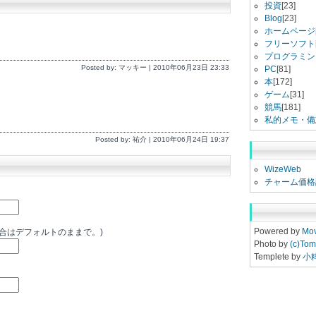
投資
[23]
Blog
[23]
ホームページ
フリーソフト
プログラミン
Posted by: マッキー | 2010年06月23日 23:33
PC
[81]
本
[172]
ゲーム
[31]
競馬
[181]
私的メモ・備
Posted by: 祐介 | 2010年06月24日 19:37
WizeWeb
チャーム価格
Powered by
Mov
場合はデフォルトのままで。)
Photo by
(c)Tom
Templete by
小