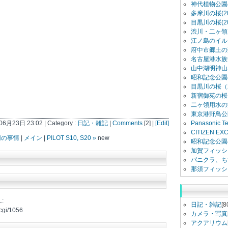
神代植物公園
多摩川の桜(20
目黒川の桜(20
渋川・二ヶ領用
江ノ島のイル
府中市郷土の
名古屋港水族館
山中湖明神山
昭和記念公園
目黒川の桜（2
新宿御苑の桜（
二ヶ領用水の
東京港野鳥公
06月23日 23:02 | Category :
日記・雑記
|
Comments
[2] |
[Edit]
Panasonic 
CITIZEN E
円の事情
|
メイン
|
PILOT S10, S20 »
new
昭和記念公園
加賀フィッシ
パニクラ、ち
那須フィッシ
:
日記・雑記
[8
.cgi/1056
カメラ・写真
アクアリウム