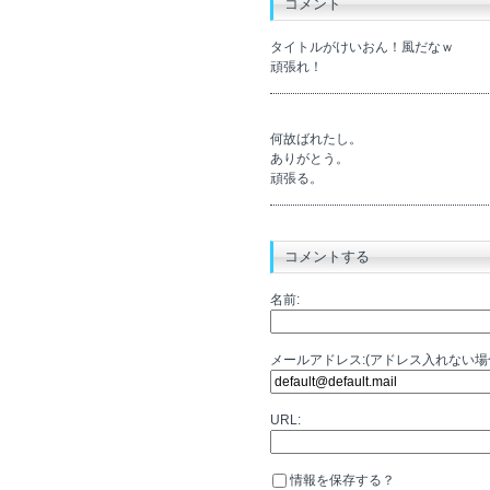
コメント
タイトルがけいおん！風だなｗ
頑張れ！
何故ばれたし。
ありがとう。
頑張る。
コメントする
名前:
メールアドレス:(アドレス入れない
URL:
情報を保存する？