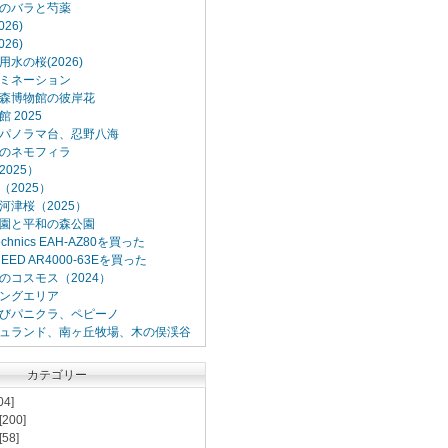
のバラと芍薬
26)
26)
水の桜(2026)
ミネーション
森博物館の彼岸花
 2025
パノラマ台、忍野八海
のネモフィラ
025）
2025）
河津桜（2025）
園と平和の森公園
Technics EAH-AZ80を買った
XCEED AR4000-63Eを買った
のコスモス（2024）
ングエリア
びパニクラ、ペピーノ
ュランド、南ヶ丘牧場、木の俣渓谷
カテゴリー
04]
[200]
[58]