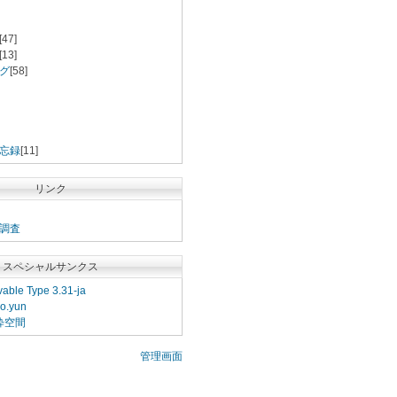
[47]
[13]
グ
[58]
忘録
[11]
リンク
調査
スペシャルサンクス
able Type 3.31-ja
o.yun
粋空間
管理画面