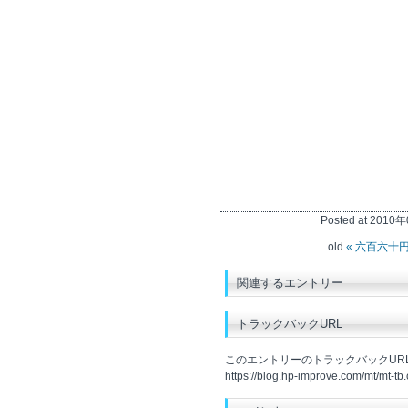
Posted at 2010年
old
« 六百六十
関連するエントリー
トラックバックURL
このエントリーのトラックバックURL
https://blog.hp-improve.com/mt/mt-tb