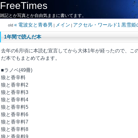
FreeTimes
雑記とか写真とか自由気ままに書いてます。
« 電波女と青春男
メイン
アクセル・ワールド1 黒雪姫の
old
|
|
1年間で読んだ本
去年の6月頃に本読む宣言してから大体1年が経ったので、こ
だ本でもまとめてみます。
■ラノベ(49冊)
狼と香辛料
狼と香辛料2
狼と香辛料3
狼と香辛料4
狼と香辛料5
狼と香辛料6
狼と香辛料7
狼と香辛料8
狼と香辛料9