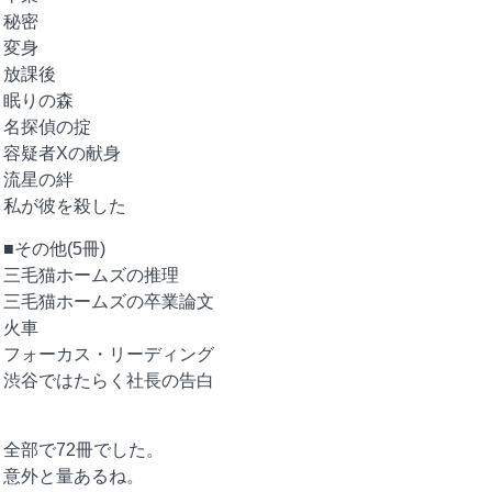
秘密
変身
放課後
眠りの森
名探偵の掟
容疑者Xの献身
流星の絆
私が彼を殺した
■その他(5冊)
三毛猫ホームズの推理
三毛猫ホームズの卒業論文
火車
フォーカス・リーディング
渋谷ではたらく社長の告白
全部で72冊でした。
意外と量あるね。