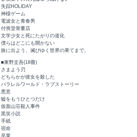
失踪HOLIDAY
神様ゲーム
電波女と青春男
付喪堂骨董店
文学少女と死にたがりの道化
僕らはどこにも開かない
旅に出よう、滅びゆく世界の果てまで。
■東野圭吾(18冊)
さまよう刃
どちらかが彼女を殺した
パラレルワールド・ラブストーリー
悪意
嘘をもうひとつだけ
仮面山荘殺人事件
黒笑小説
手紙
宿命
卒業