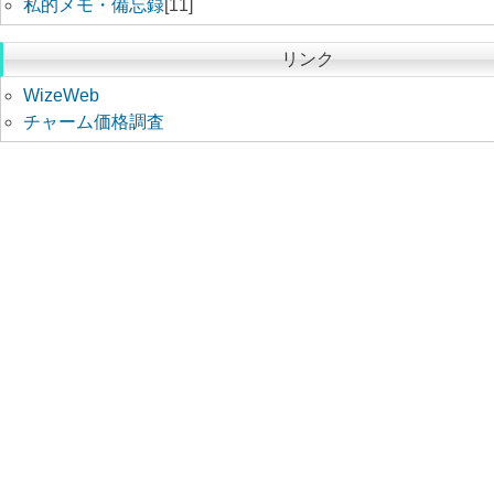
私的メモ・備忘録
[11]
リンク
WizeWeb
チャーム価格調査