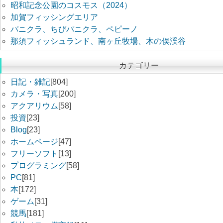
昭和記念公園のコスモス（2024）
加賀フィッシングエリア
パニクラ、ちびパニクラ、ペピーノ
那須フィッシュランド、南ヶ丘牧場、木の俣渓谷
カテゴリー
日記・雑記
[804]
カメラ・写真
[200]
アクアリウム
[58]
投資
[23]
Blog
[23]
ホームページ
[47]
フリーソフト
[13]
プログラミング
[58]
PC
[81]
本
[172]
ゲーム
[31]
競馬
[181]