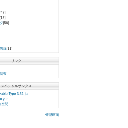
[47]
[13]
グ
[58]
忘録
[11]
リンク
調査
スペシャルサンクス
able Type 3.31-ja
o.yun
粋空間
管理画面