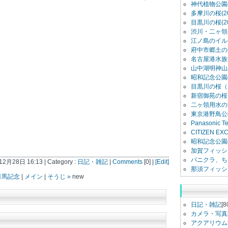
神代植物公園
多摩川の桜(20
目黒川の桜(20
渋川・二ヶ領用
江ノ島のイル
府中市郷土の
名古屋港水族館
山中湖明神山
昭和記念公園
目黒川の桜（2
新宿御苑の桜（
二ヶ領用水の
東京港野鳥公
Panasonic 
CITIZEN E
昭和記念公園
加賀フィッシ
パニクラ、ち
12月28日 16:13 | Category :
日記・雑記
|
Comments
[0] |
[Edit]
那須フィッシ
 有馬記念
|
メイン
|
そうじ »
new
日記・雑記
[8
カメラ・写真
アクアリウム