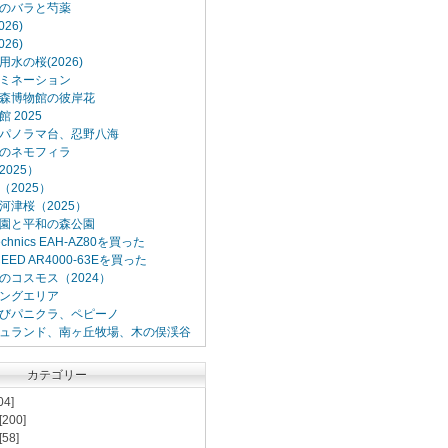
のバラと芍薬
26)
26)
水の桜(2026)
ミネーション
森博物館の彼岸花
 2025
パノラマ台、忍野八海
のネモフィラ
025）
2025）
河津桜（2025）
園と平和の森公園
Technics EAH-AZ80を買った
XCEED AR4000-63Eを買った
のコスモス（2024）
ングエリア
びパニクラ、ペピーノ
ュランド、南ヶ丘牧場、木の俣渓谷
カテゴリー
04]
[200]
[58]