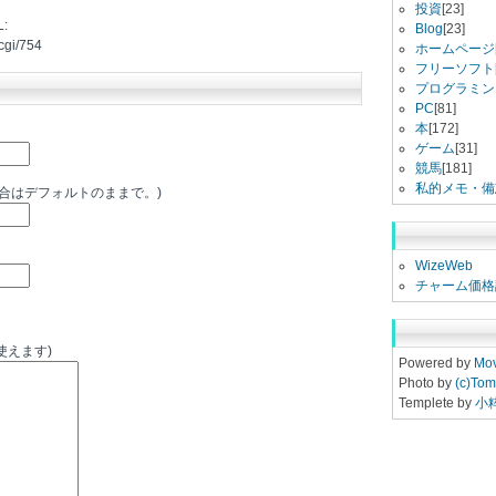
投資
[23]
:
Blog
[23]
cgi/754
ホームページ
フリーソフト
プログラミン
PC
[81]
本
[172]
ゲーム
[31]
競馬
[181]
私的メモ・備
場合はデフォルトのままで。)
WizeWeb
チャーム価格
使えます)
Powered by
Mov
Photo by
(c)Tom
Templete by
小