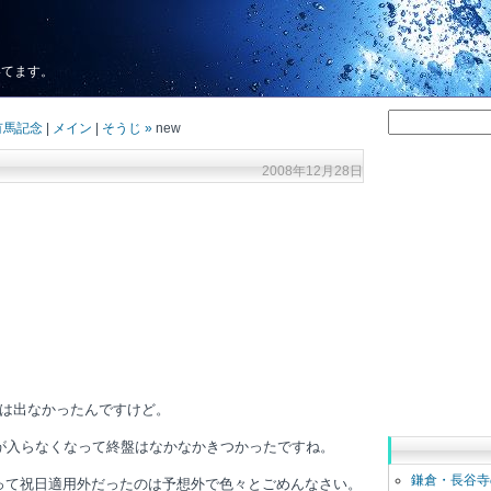
いてます。
 有馬記念
|
メイン
|
そうじ »
new
2008年12月28日
は出なかったんですけど。
が入らなくなって終盤はなかなかきつかったですね。
鎌倉・長谷寺
誘って祝日適用外だったのは予想外で色々とごめんなさい。