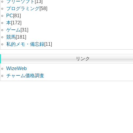
フリーソフト
[13]
プログラミング
[58]
PC
[81]
本
[172]
ゲーム
[31]
競馬
[181]
私的メモ・備忘録
[11]
リンク
WizeWeb
チャーム価格調査