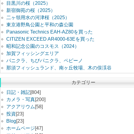
目黒川の桜（2025）
新宿御苑の桜（2025）
二ヶ領用水の河津桜（2025）
東京港野鳥公園と平和の森公園
Panasonic Technics EAH-AZ80を買った
CITIZEN EXCEED AR4000-63Eを買った
昭和記念公園のコスモス（2024）
加賀フィッシングエリア
パニクラ、ちびパニクラ、ペピーノ
那須フィッシュランド、南ヶ丘牧場、木の俣渓谷
カテゴリー
日記・雑記
[804]
カメラ・写真
[200]
アクアリウム
[58]
投資
[23]
Blog
[23]
ホームページ
[47]