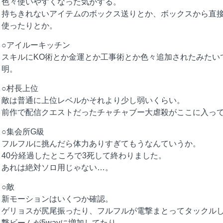
色々使いやすくなった気がする。
持ちきれないアイテムのボックス送りとか、ボックスから直
使ったりとか。
○アイルーキッチン
スキルにKO術とか金運とか工事術とか色々追加されたみたい
明。
○村長上位
敵は普通に上位レベルかそれより少し弱いくらい。
前作で配信クエストだったチャチャブー大虐殺がここに入っ
○集会所G級
フルフルに挑んだら体力ありすぎてもうなんていうか。
40分経過したところで3死して終わりました。
あれは絶対ソロ用じゃない…。
○敵
新モーションはいくつか確認。
ゲリョスが尻尾振ったり、フルフルが電撃まとってタックル
撃ビームが5wayに増加してたり。