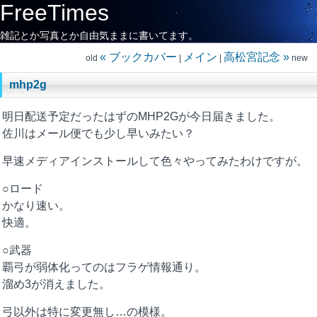
FreeTimes
雑記とか写真とか自由気ままに書いてます。
« ブックカバー
メイン
高松宮記念 »
old
|
|
new
mhp2g
明日配送予定だったはずのMHP2Gが今日届きました。
佐川はメール便でも少し早いみたい？
早速メディアインストールして色々やってみたわけですが。
○ロード
かなり速い。
快適。
○武器
覇弓が弱体化ってのはフラゲ情報通り。
溜め3が消えました。
弓以外は特に変更無し…の模様。