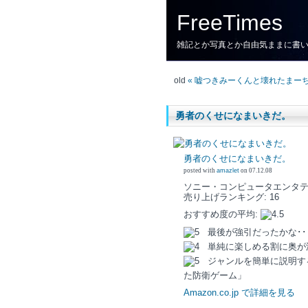
FreeTimes
雑記とか写真とか自由気ままに書
old
« 嘘つきみーくんと壊れたまー
勇者のくせになまいきだ。
勇者のくせになまいきだ。
posted with
amazlet
on 07.12.08
ソニー・コンピュータエンタテインメ
売り上げランキング: 16
おすすめ度の平均:
最後が強引だったかな･･
単純に楽しめる割に奥が
ジャンルを簡単に説明す
た防衛ゲーム」
Amazon.co.jp で詳細を見る