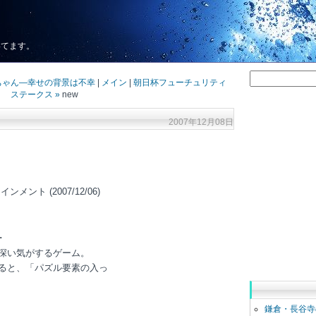
いてます。
ちゃん―幸せの背景は不幸
|
メイン
|
朝日杯フューチュリティ
ステークス »
new
2007年12月08日
ント (2007/12/06)
･
深い気がするゲーム。
ると、「パズル要素の入っ
鎌倉・長谷寺