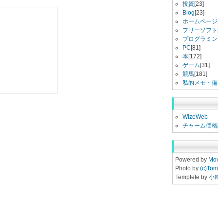
投資
[23]
Blog
[23]
ホームページ
フリーソフト
プログラミン
PC
[81]
本
[172]
ゲーム
[31]
競馬
[181]
私的メモ・備
WizeWeb
チャーム価格
Powered by
Mov
Photo by
(c)Tom
Templete by
小