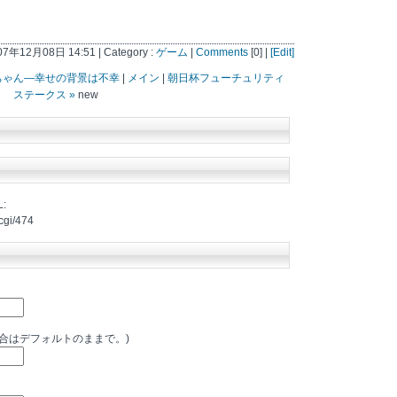
007年12月08日 14:51 | Category :
ゲーム
|
Comments
[0] |
[Edit]
ちゃん―幸せの背景は不幸
|
メイン
|
朝日杯フューチュリティ
ステークス »
new
:
cgi/474
場合はデフォルトのままで。)