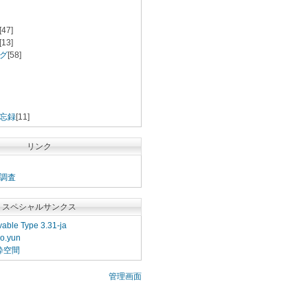
[47]
[13]
グ
[58]
忘録
[11]
リンク
調査
スペシャルサンクス
able Type 3.31-ja
o.yun
粋空間
管理画面