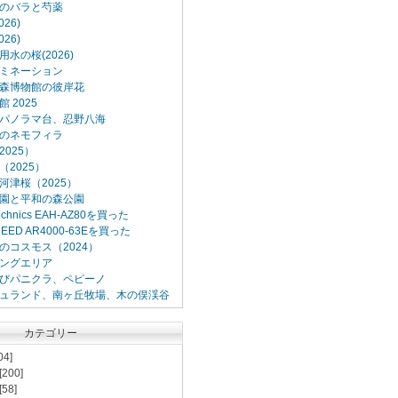
のバラと芍薬
26)
26)
水の桜(2026)
ミネーション
森博物館の彼岸花
 2025
パノラマ台、忍野八海
のネモフィラ
025）
2025）
河津桜（2025）
園と平和の森公園
Technics EAH-AZ80を買った
XCEED AR4000-63Eを買った
のコスモス（2024）
ングエリア
びパニクラ、ペピーノ
ュランド、南ヶ丘牧場、木の俣渓谷
カテゴリー
04]
[200]
[58]