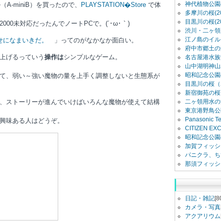
神代植物公園
（A-miniB）を買ったので、
PLAYSTATION�Store
で体
多摩川の桜(20
。
目黒川の桜(20
2000未対応だったんでノートPCで。(´･ω･｀)
渋川・二ヶ領用
江ノ島のイル
せになまいきだ。
」ってのがなかなか面白い。
府中市郷土の
上げるっていう
操作は
シンプルなゲーム。
名古屋港水族館
山中湖明神山
昭和記念公園
て、弱い～強い魔物の量を上手く調整しないと生態系が
目黒川の桜（2
新宿御苑の桜（
、ストーリーが進んでいけばいろんな魔物が使えて結構
二ヶ領用水の
東京港野鳥公
Panasonic 
興味ある人はどうぞ。
CITIZEN E
昭和記念公園
加賀フィッシ
パニクラ、ち
那須フィッシ
日記・雑記
[8
カメラ・写真
アクアリウム