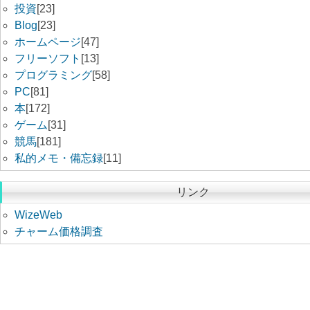
投資
[23]
Blog
[23]
ホームページ
[47]
フリーソフト
[13]
プログラミング
[58]
PC
[81]
本
[172]
ゲーム
[31]
競馬
[181]
私的メモ・備忘録
[11]
リンク
WizeWeb
チャーム価格調査