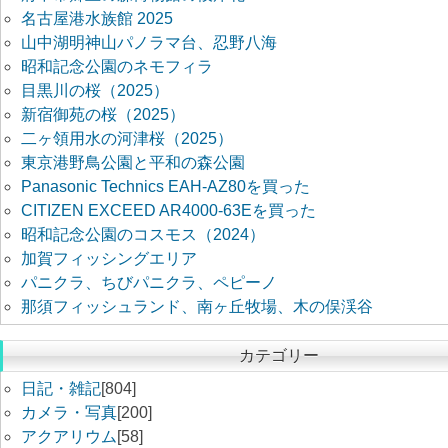
名古屋港水族館 2025
山中湖明神山パノラマ台、忍野八海
昭和記念公園のネモフィラ
目黒川の桜（2025）
新宿御苑の桜（2025）
二ヶ領用水の河津桜（2025）
東京港野鳥公園と平和の森公園
Panasonic Technics EAH-AZ80を買った
CITIZEN EXCEED AR4000-63Eを買った
昭和記念公園のコスモス（2024）
加賀フィッシングエリア
パニクラ、ちびパニクラ、ペピーノ
那須フィッシュランド、南ヶ丘牧場、木の俣渓谷
カテゴリー
日記・雑記
[804]
カメラ・写真
[200]
アクアリウム
[58]