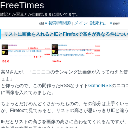
FreeTimes
雑記とか写真とか自由気ままに書いてます。
« 後期時間割
メイン
誠死ね。 »
old
|
|
new
リストに画像を入れるとIEとFirefoxで高さが異なる件につ
某Mさんが、「ニコニコのランキングは画像が入ってねえと
ぇよ」
と仰ったので、この間作ったRSSなサイト
GatherRSS
のニコ
に画像を入れてみました。
ちょっとだけめんどくさかったものの、その部分は上手くい
が、Firefoxで見てみると、リストの高さが思いっきりIEと違
IEだとリストの高さを画像の高さに合わせてくれるんですが、Fi