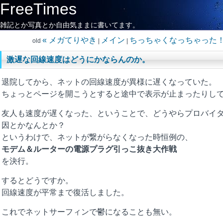
FreeTimes
雑記とか写真とか自由気ままに書いてます。
« メガてりやき
メイン
ちっちゃくなっちゃった！
old
|
|
激遅な回線速度はどうにかならんのか。
退院してから、ネットの回線速度が異様に遅くなっていた。
ちょっとページを開こうとすると途中で表示が止まったりし
友人も速度が遅くなった、ということで、どうやらプロバイ
因とかなんとか？
というわけで、ネットが繋がらなくなった時恒例の、
モデム＆ルーターの電源プラグ引っこ抜き大作戦
を決行。
するとどうですか。
回線速度が平常まで復活しました。
これでネットサーフィンで鬱になることも無い。