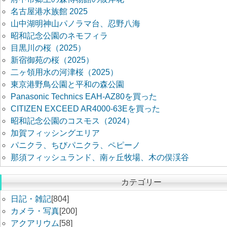
名古屋港水族館 2025
山中湖明神山パノラマ台、忍野八海
昭和記念公園のネモフィラ
目黒川の桜（2025）
新宿御苑の桜（2025）
二ヶ領用水の河津桜（2025）
東京港野鳥公園と平和の森公園
Panasonic Technics EAH-AZ80を買った
CITIZEN EXCEED AR4000-63Eを買った
昭和記念公園のコスモス（2024）
加賀フィッシングエリア
パニクラ、ちびパニクラ、ペピーノ
那須フィッシュランド、南ヶ丘牧場、木の俣渓谷
カテゴリー
日記・雑記
[804]
カメラ・写真
[200]
アクアリウム
[58]