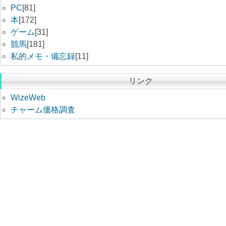
PC
[81]
本
[172]
ゲーム
[31]
競馬
[181]
私的メモ・備忘録
[11]
リンク
WizeWeb
チャーム価格調査