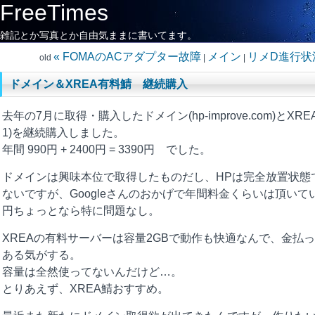
FreeTimes
雑記とか写真とか自由気ままに書いてます。
« FOMAのACアダプター故障
メイン
リメD進行状況
old
|
|
ドメイン＆XREA有料鯖 継続購入
去年の7月に取得・購入したドメイン(hp-improve.com)とXRE
1)を継続購入しました。
年間 990円 + 2400円 = 3390円 でした。
ドメインは興味本位で取得したものだし、HPは完全放置状態
ないですが、Googleさんのおかげで年間料金くらいは頂いて
円ちょっとなら特に問題なし。
XREAの有料サーバーは容量2GBで動作も快適なんで、金払
ある気がする。
容量は全然使ってないんだけど…。
とりあえず、XREA鯖おすすめ。