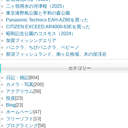
二ヶ領用水の河津桜（2025）
東京港野鳥公園と平和の森公園
Panasonic Technics EAH-AZ80を買った
CITIZEN EXCEED AR4000-63Eを買った
昭和記念公園のコスモス（2024）
加賀フィッシングエリア
パニクラ、ちびパニクラ、ペピーノ
那須フィッシュランド、南ヶ丘牧場、木の俣渓谷
カテゴリー
日記・雑記
[804]
カメラ・写真
[200]
アクアリウム
[58]
投資
[23]
Blog
[23]
ホームページ
[47]
フリーソフト
[13]
プログラミング
[58]