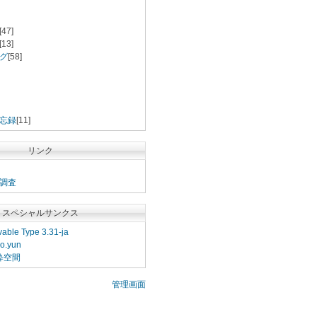
[47]
[13]
グ
[58]
忘録
[11]
リンク
調査
スペシャルサンクス
able Type 3.31-ja
o.yun
粋空間
管理画面