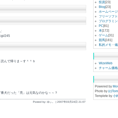
投資
[23]
Blog
[23]
ホームページ
フリーソフト
プログラミン
PC
[81]
本
[172]
:
ゲーム
[31]
cgi/245
競馬
[181]
私的メモ・備
、読んで帰りま～す＾＾ｂ
WizeWeb
チャーム価格
Powered by
Mov
Photo by
(c)Tom
ど番犬だった「亮」は元気なのかな～～？
Templete by
小
Posted by: ゆぃ。 | 2007年03月24日 21:07