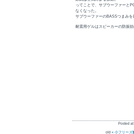
ってことで、サブウーファーとP
なくなった。
サブウーファーのBASSつまみ
耐震用ゲルはスピーカーの防振効
Posted a
old
« 小フリーズ