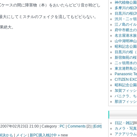
神代植物公園
Cケースの間に障害物（本）をおいたらビビリ音が殆どし
多摩川の桜(20
目黒川の桜(20
を最大にしてミスチルのフェイクを流してもビビらない。
渋川・二ヶ領用
江ノ島のイル
果絶大。
府中市郷土の
名古屋港水族館
山中湖明神山
昭和記念公園
目黒川の桜（2
新宿御苑の桜（
二ヶ領用水の
東京港野鳥公
Panasonic 
CITIZEN E
昭和記念公園
加賀フィッシ
パニクラ、ち
那須フィッシ
日記・雑記
[8
t 2007年02月23日 21:00 | Category :
PC
|
Comments
[2] |
[Edit]
カメラ・写真
アクアリウム
解決かも
|
メイン
|
新PC購入検討中 »
new