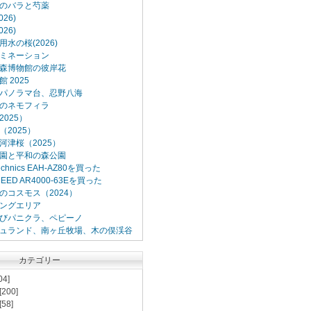
のバラと芍薬
26)
26)
水の桜(2026)
ミネーション
森博物館の彼岸花
 2025
パノラマ台、忍野八海
のネモフィラ
025）
2025）
河津桜（2025）
園と平和の森公園
Technics EAH-AZ80を買った
XCEED AR4000-63Eを買った
のコスモス（2024）
ングエリア
びパニクラ、ペピーノ
ュランド、南ヶ丘牧場、木の俣渓谷
カテゴリー
04]
[200]
[58]