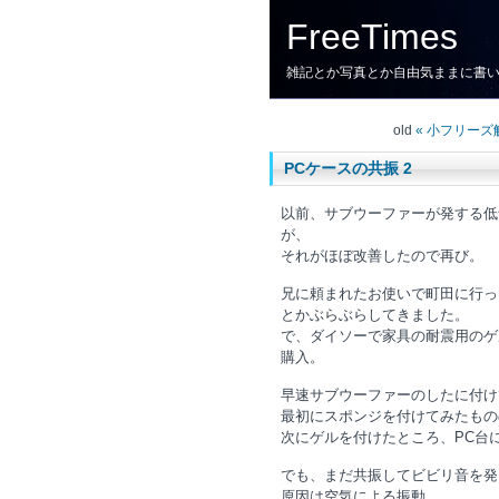
FreeTimes
雑記とか写真とか自由気ままに書
old
« 小フリーズ
PCケースの共振 2
以前、サブウーファーが発する低
が、
それがほぼ改善したので再び。
兄に頼まれたお使いで町田に行っ
とかぶらぶらしてきました。
で、ダイソーで家具の耐震用のゲ
購入。
早速サブウーファーのしたに付け
最初にスポンジを付けてみたもの
次にゲルを付けたところ、PC台
でも、まだ共振してビビリ音を発
原因は空気による振動。