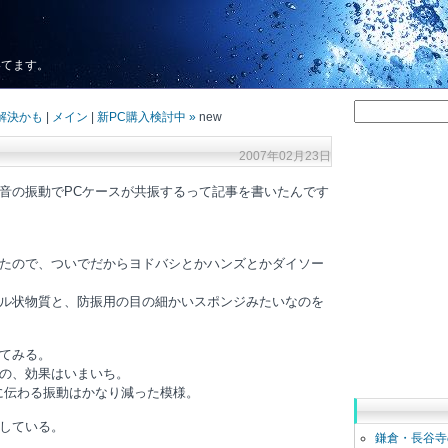
いてます。
解決かも
|
メイン
|
新PC購入検討中 »
new
2007年02月23日
音の振動でPCケースが共振するって記事を書いたんです
たので、ついでだからヨドバシとかハンズとかダイソー
ル状物質と、防振用の目の細かいスポンジみたいなのを
てみる。
の、効果はいまいち。
に伝わる振動はかなり減った模様。
している。
鎌倉・長谷寺