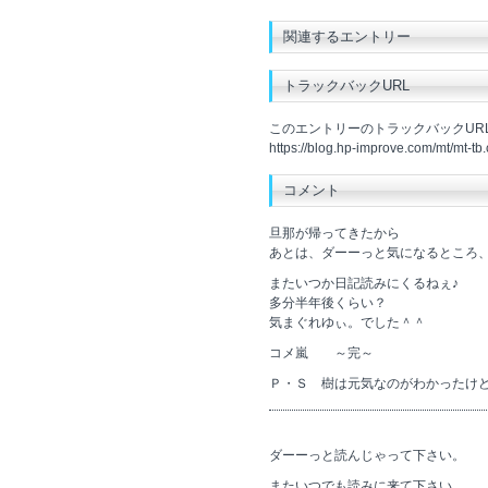
関連するエントリー
トラックバックURL
このエントリーのトラックバックURL
https://blog.hp-improve.com/mt/mt-tb.
コメント
旦那が帰ってきたから
あとは、ダーーっと気になるところ
またいつか日記読みにくるねぇ♪
多分半年後くらい？
気まぐれゆぃ。でした＾＾
コメ嵐 ～完～
Ｐ・Ｓ 樹は元気なのがわかったけ
ダーーっと読んじゃって下さい。
またいつでも読みに来て下さい。