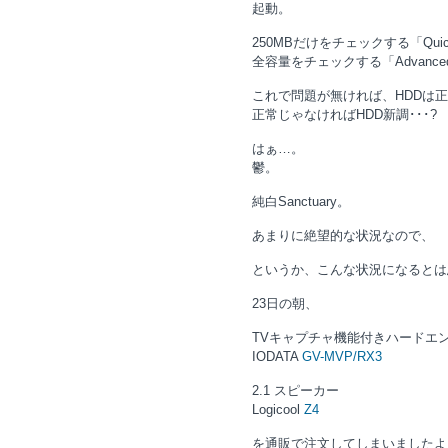
起動。
250MBだけをチェックする「Qui
全容量をチェックする「Advance
これで問題が無ければ、HDDは
正常じゃなければHDD新調･･･?
はぁ…。
鬱。
純白Sanctuary。
あまりに絶望的な状況なので、
というか、こんな状況になるとは
23日の朝、
TVキャプチャ機能付きハードエ
IODATA
GV-MVP/RX3
2.1 スピーカー
Logicool
Z4
を通販で注文してしまいましたよ