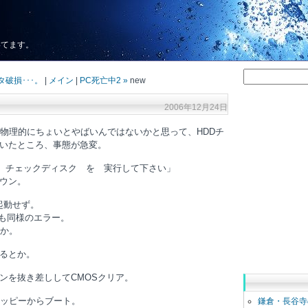
いてます。
タ破損･･･。
|
メイン
|
PC死亡中2 »
new
2006年12月24日
が物理的にちょいとやばいんではないかと思って、HDDチ
いたところ、事態が急変。
 チェックディスク を 実行して下さい」
ウン。
起動せず。
ても同様のエラー。
のか。
直るとか。
ンを抜き差ししてCMOSクリア。
ロッピーからブート。
鎌倉・長谷寺