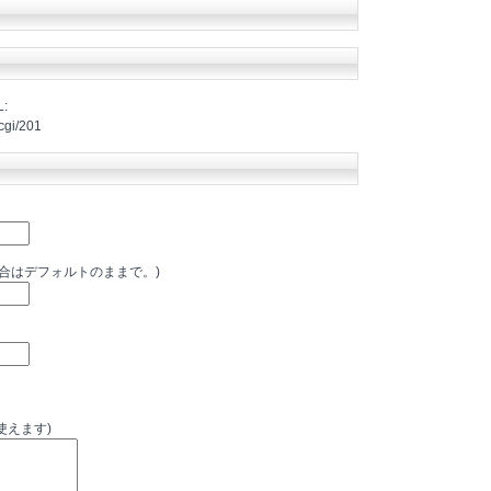
:
cgi/201
場合はデフォルトのままで。)
使えます)