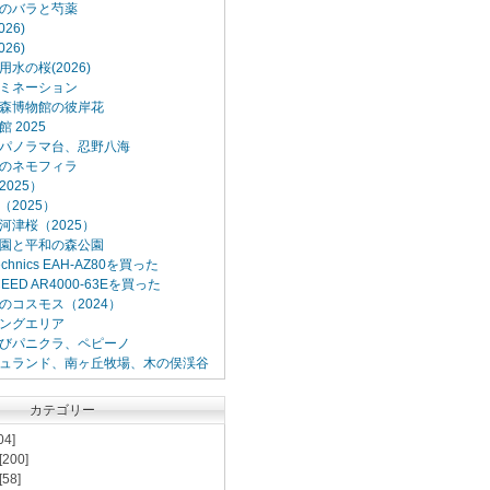
のバラと芍薬
26)
26)
水の桜(2026)
ミネーション
森博物館の彼岸花
 2025
パノラマ台、忍野八海
のネモフィラ
025）
2025）
河津桜（2025）
園と平和の森公園
Technics EAH-AZ80を買った
XCEED AR4000-63Eを買った
のコスモス（2024）
ングエリア
びパニクラ、ペピーノ
ュランド、南ヶ丘牧場、木の俣渓谷
カテゴリー
04]
[200]
[58]