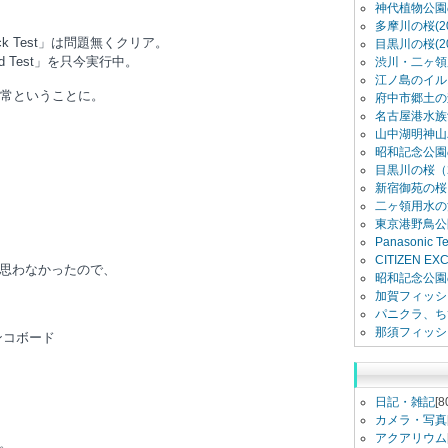
神代植物公園
多摩川の桜(20
ck Test」は問題無くクリア。
目黒川の桜(20
d Test」を只今実行中。
渋川・二ヶ領用
江ノ島のイル
正常ということに。
府中市郷土の
名古屋港水族館
山中湖明神山
昭和記念公園
目黒川の桜（2
新宿御苑の桜（
二ヶ領用水の
東京港野鳥公
Panasonic 
CITIZEN E
思わなかったので、
昭和記念公園
加賀フィッシ
パニクラ、ち
那須フィッシ
ンコボード
日記・雑記
[8
カメラ・写真
アクアリウム
。