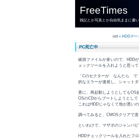
FreeTimes
雑記とか写真とか自由気ままに書
old
« HDDデー
PC死亡中
破損ファイルが多いので、HDD
ェックツールを入れようと思って
「Cのセクターが なんたら で
的なエラーが連発し、シャットダ
更に、再起動しようとしてもOS
OSのCDからブートしようとし
これはHDDじゃなくて他が悪い
調べてみると、CMOSクリアで
といわけで、マザボのジャンパピ
HDDチェックツールを入れたフ