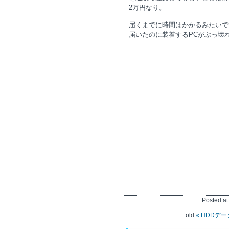
2万円なり。
届くまでに時間はかかるみたいで
届いたのに装着するPCがぶっ壊れ
Posted a
old
« HDDデー