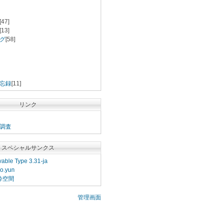
[47]
[13]
グ
[58]
忘録
[11]
リンク
調査
スペシャルサンクス
able Type 3.31-ja
o.yun
粋空間
管理画面