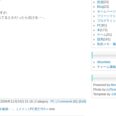
投資
[23]
Blog
[23]
ホームページ
すが、
フリーソフト
てるとかだったら泣ける･･･。
プログラミン
PC
[81]
本
[172]
ゲーム
[31]
競馬
[181]
私的メモ・備
WizeWeb
チャーム価格
Powered by
Mov
Photo by
(c)Tom
Templete by
小
t 2006年12月24日 01:16 | Category :
PC
|
Comments
[0] |
[Edit]
タ破損･･･。
|
メイン
|
PC死亡中2 »
new