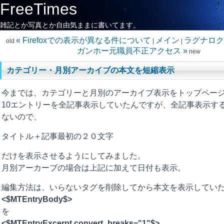
FreeTimes
雑記とか写真とか自由気ままに書いてます。
« Firefoxでの表示が異なる件について
メイン
ラグナロク
old
|
|
ガンホー元職員不正アクセス »
new
カテゴリー・月別アーカイブの本文を短縮表示
今までは、カテゴリーと月別のアーカイブ表示をトップペー
10エントリーを全記事表示していたんですが、全記事表示す
ないので、
タイトル＋記事最初の２０文字
だけを表示させるようにしてみました。
月別アーカーブの場合は上記に加えて日付も表示。
編集方法は、いらないタグを削除してから本文を表示してい
<$MTEntryBody$>
を
<$MTEntryExcerpt convert_breaks="1"$>