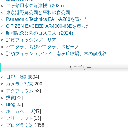
二ヶ領用水の河津桜（2025）
東京港野鳥公園と平和の森公園
Panasonic Technics EAH-AZ80を買った
CITIZEN EXCEED AR4000-63Eを買った
昭和記念公園のコスモス（2024）
加賀フィッシングエリア
パニクラ、ちびパニクラ、ペピーノ
那須フィッシュランド、南ヶ丘牧場、木の俣渓谷
カテゴリー
日記・雑記
[804]
カメラ・写真
[200]
アクアリウム
[58]
投資
[23]
Blog
[23]
ホームページ
[47]
フリーソフト
[13]
プログラミング
[58]