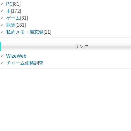
PC
[81]
本
[172]
ゲーム
[31]
競馬
[181]
私的メモ・備忘録
[11]
リンク
WizeWeb
チャーム価格調査