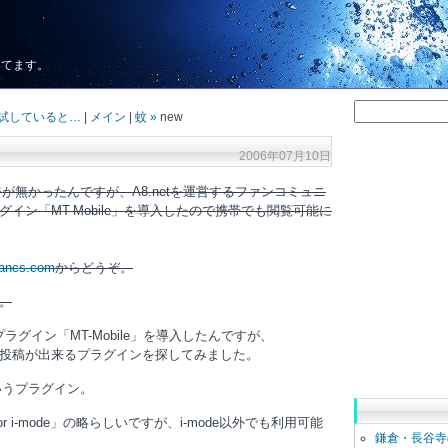
いてます。
々試していると…
|
メイン
|
蚊 »
new
2006年07月10日
ページが無かったんですが、A8.netを運営するファンコミュニ
イン「MT-Mobile」を導入したので携帯でも閲覧可能に
fancs.com
からどうぞ。
。
グイン「MT-Mobile」を導入したんですが、
投稿が出来るプラグインを探してみました。
いうプラグイン。
 for i-mode」の略らしいですが、i-mode以外でも利用可能
鎌倉・長谷寺