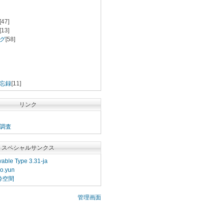
[47]
[13]
グ
[58]
忘録
[11]
リンク
調査
スペシャルサンクス
able Type 3.31-ja
o.yun
粋空間
管理画面