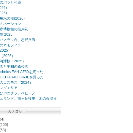
のバラと芍薬
26)
26)
水の桜(2026)
ミネーション
森博物館の彼岸花
 2025
パノラマ台、忍野八海
のネモフィラ
025）
2025）
河津桜（2025）
園と平和の森公園
Technics EAH-AZ80を買った
XCEED AR4000-63Eを買った
のコスモス（2024）
ングエリア
びパニクラ、ペピーノ
ュランド、南ヶ丘牧場、木の俣渓谷
カテゴリー
04]
[200]
[58]