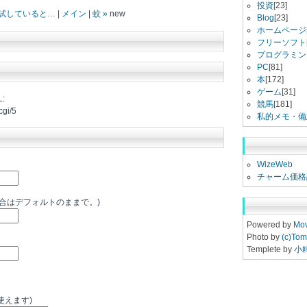
投資
[23]
々試していると…
|
メイン
|
蚊 »
new
Blog
[23]
ホームページ
フリーソフト
プログラミン
PC
[81]
本
[172]
ゲーム
[31]
:
競馬
[181]
cgi/5
私的メモ・備
WizeWeb
チャーム価格
場合はデフォルトのままで。)
Powered by
Mov
Photo by
(c)Tom
Templete by
小
使えます)