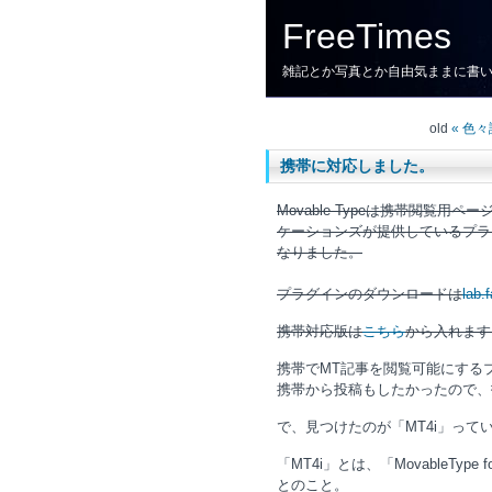
FreeTimes
雑記とか写真とか自由気ままに書
old
« 色
携帯に対応しました。
Movable Typeは携帯閲覧用
ケーションズが提供しているプラグ
なりました。
プラグインのダウンロードは
lab.
携帯対応版は
こちら
から入れます
携帯でMT記事を閲覧可能にするプラ
携帯から投稿もしたかったので、
で、見つけたのが「MT4i」って
「MT4i」とは、「MovableType
とのこと。