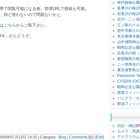
神代植物公園
多摩川の桜(20
帯で閲覧可能になる他、管理URLで投稿も可能。
目黒川の桜(20
、殆ど使わないので問題ないかと。
渋川・二ヶ領用
は
こちら
からご覧下さい。
江ノ島のイル
府中市郷土の
T4i
」からどうぞ。
名古屋港水族館
山中湖明神山
昭和記念公園
目黒川の桜（2
新宿御苑の桜（
二ヶ領用水の
東京港野鳥公
Panasonic 
CITIZEN E
昭和記念公園
加賀フィッシ
パニクラ、ち
那須フィッシ
日記・雑記
[8
カメラ・写真
アクアリウム
 2006年07月10日 14:25 | Category :
Blog
|
Comments
[0] |
[Edit]