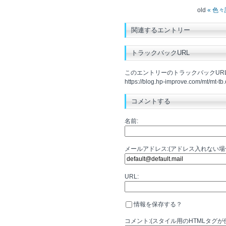
old
« 色
関連するエントリー
トラックバックURL
このエントリーのトラックバックURL
https://blog.hp-improve.com/mt/mt-tb.
コメントする
名前:
メールアドレス:(アドレス入れない
URL:
情報を保存する？
コメント:(スタイル用のHTMLタグが