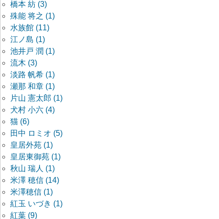
橋本 紡 (3)
殊能 将之 (1)
水族館 (11)
江ノ島 (1)
池井戸 潤 (1)
流木 (3)
淡路 帆希 (1)
瀬那 和章 (1)
片山 憲太郎 (1)
犬村 小六 (4)
猫 (6)
田中 ロミオ (5)
皇居外苑 (1)
皇居東御苑 (1)
秋山 瑞人 (1)
米澤 穂信 (14)
米澤穂信 (1)
紅玉 いづき (1)
紅葉 (9)