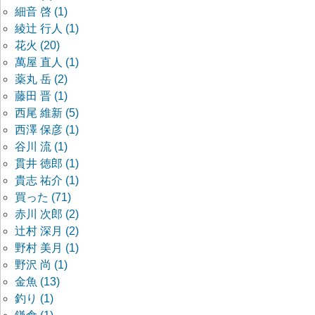
細音 啓 (1)
綾辻 行人 (1)
花火 (20)
萬屋 直人 (1)
薬丸 岳 (2)
藤田 晋 (1)
西尾 維新 (5)
西澤 保彦 (1)
谷川 流 (1)
貫井 徳郎 (1)
貴志 祐介 (1)
買った (71)
赤川 次郎 (2)
辻村 深月 (2)
野村 美月 (1)
野沢 尚 (1)
金魚 (13)
釣り (1)