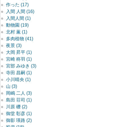
作った (17)
入間 人間 (16)
入間人間 (1)
動物園 (19)
北村 薫 (1)
多肉植物 (41)
夜景 (3)
大岡 昇平 (1)
宮崎 柊羽 (1)
宮部 みゆき (3)
寺田 昌嗣 (1)
小川晴央 (1)
山 (3)
岡嶋 二人 (3)
島田 荘司 (1)
川原 礫 (2)
御堂 彰彦 (1)
御影 瑛路 (2)