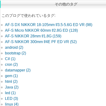
その他のタグ
このブログで使われているタグ:
AF-S DX NIKKOR 18-105mm f/3.5-5.6G ED VR (98)
AF-S Micro NIKKOR 60mm f/2.8G ED (128)
AF-S NIKKOR 28mm f/1.8G (159)
AF-S NIKKOR 300mm f/4E PF ED VR (52)
android (2)
bootstrap (2)
C# (1)
cron (2)
datamapper (2)
gem (1)
html (2)
Java (2)
led (1)
LED (3)
linux (4)