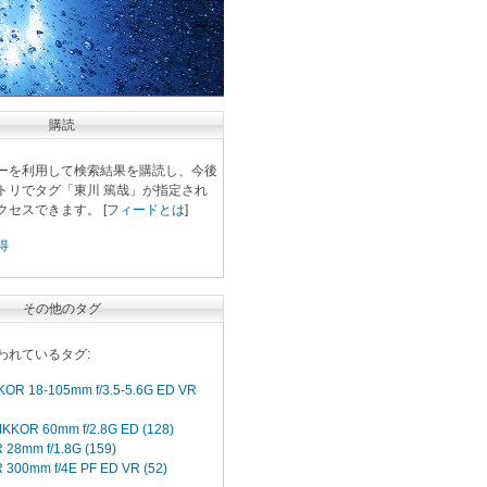
購読
ーを利用して検索結果を購読し、今後
トリでタグ「東川 篤哉」が指定され
セスできます。 [
フィードとは
]
得
その他のタグ
われているタグ:
KOR 18-105mm f/3.5-5.6G ED VR
NIKKOR 60mm f/2.8G ED (128)
 28mm f/1.8G (159)
 300mm f/4E PF ED VR (52)