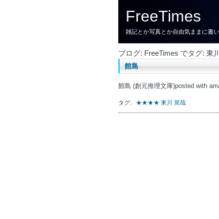
FreeTimes
雑記とか写真とか自由気ままに書
ブログ: FreeTimes でタグ
館島
館島 (創元推理文庫)posted with amazle
タグ:
★★★★
東川 篤哉