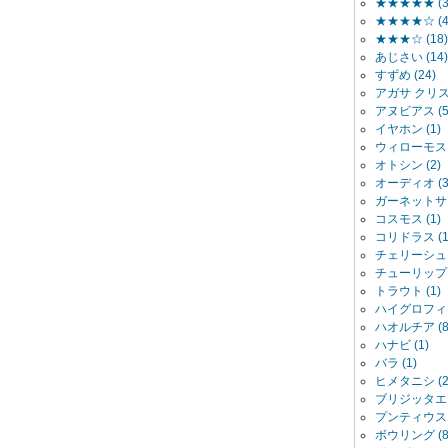
★★★★★ (3
★★★★☆ (4
★★★☆ (18)
あじさい (14)
すずめ (24)
アガサ クリス
アヌビアス (5
イヤホン (1)
ウィローモス (
オトシン (2)
オーディオ (3
ガーネットサン
コスモス (1)
コリドラス (1
チェリーシュリ
チューリップ (
トラウト (1)
ハイグロフィラ
ハオルチア (8
ハナビ (1)
バラ (1)
ヒメタニシ (2
ブリジッタエ (
プンティウス・
ボウリング (8