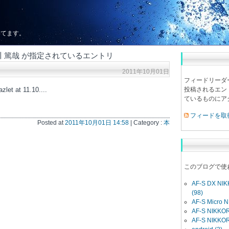
いてます。
: 東川 篤哉 が指定されているエントリ
2011年10月01日
フィードリーダ
t at 11.10....
投稿されるエン
ているものにアク
フィードを取
Posted at
2011年10月01日 14:58
| Category :
本
このブログで使
AF-S DX NIK
(98)
AF-S Micro 
AF-S NIKKOR
AF-S NIKKOR