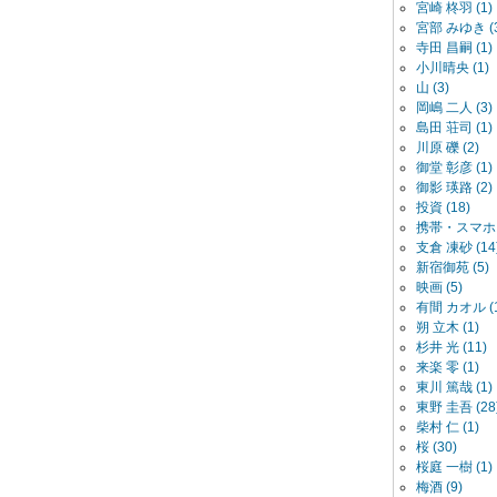
宮崎 柊羽 (1)
宮部 みゆき (3
寺田 昌嗣 (1)
小川晴央 (1)
山 (3)
岡嶋 二人 (3)
島田 荘司 (1)
川原 礫 (2)
御堂 彰彦 (1)
御影 瑛路 (2)
投資 (18)
携帯・スマホ (
支倉 凍砂 (14
新宿御苑 (5)
映画 (5)
有間 カオル (1
朔 立木 (1)
杉井 光 (11)
来楽 零 (1)
東川 篤哉 (1)
東野 圭吾 (28
柴村 仁 (1)
桜 (30)
桜庭 一樹 (1)
梅酒 (9)