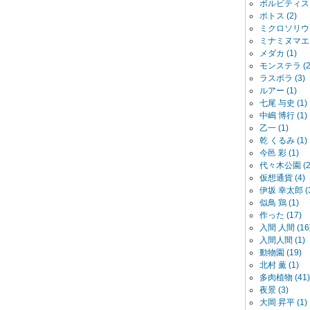
ボルビティス (
ポトス (2)
ミクロソリウム
ミナミヌマエビ 
メダカ (1)
モンステラ (2
ラスボラ (3)
ルアー (1)
七尾 与史 (1)
中嶋 博行 (1)
乙一 (1)
乾 くるみ (1)
今邑 彩 (1)
代々木公園 (2
仮想通貨 (4)
伊坂 幸太郎 (3
似鳥 鶏 (1)
作った (17)
入間 人間 (16
入間人間 (1)
動物園 (19)
北村 薫 (1)
多肉植物 (41)
夜景 (3)
大岡 昇平 (1)