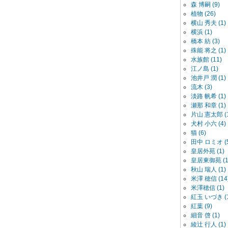
森 博嗣 (9)
植物 (26)
横山 秀夫 (1)
横浜 (1)
橋本 紡 (3)
殊能 将之 (1)
水族館 (11)
江ノ島 (1)
池井戸 潤 (1)
流木 (3)
淡路 帆希 (1)
瀬那 和章 (1)
片山 憲太郎 (1
犬村 小六 (4)
猫 (6)
田中 ロミオ (5
皇居外苑 (1)
皇居東御苑 (1
秋山 瑞人 (1)
米澤 穂信 (14
米澤穂信 (1)
紅玉 いづき (1
紅葉 (9)
細音 啓 (1)
綾辻 行人 (1)