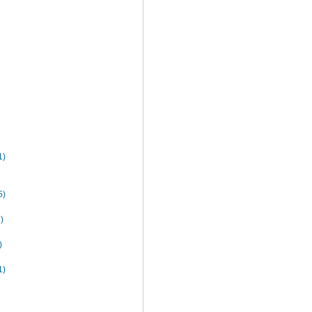
)
)
)
)
)