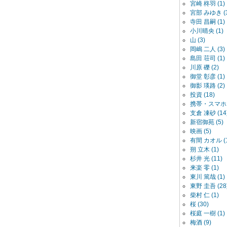
宮崎 柊羽 (1)
宮部 みゆき (3
寺田 昌嗣 (1)
小川晴央 (1)
山 (3)
岡嶋 二人 (3)
島田 荘司 (1)
川原 礫 (2)
御堂 彰彦 (1)
御影 瑛路 (2)
投資 (18)
携帯・スマホ (
支倉 凍砂 (14
新宿御苑 (5)
映画 (5)
有間 カオル (1
朔 立木 (1)
杉井 光 (11)
来楽 零 (1)
東川 篤哉 (1)
東野 圭吾 (28
柴村 仁 (1)
桜 (30)
桜庭 一樹 (1)
梅酒 (9)