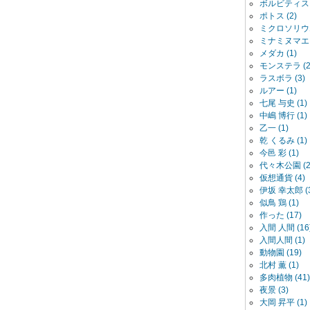
ボルビティス (
ポトス (2)
ミクロソリウム
ミナミヌマエビ 
メダカ (1)
モンステラ (2
ラスボラ (3)
ルアー (1)
七尾 与史 (1)
中嶋 博行 (1)
乙一 (1)
乾 くるみ (1)
今邑 彩 (1)
代々木公園 (2
仮想通貨 (4)
伊坂 幸太郎 (3
似鳥 鶏 (1)
作った (17)
入間 人間 (16
入間人間 (1)
動物園 (19)
北村 薫 (1)
多肉植物 (41)
夜景 (3)
大岡 昇平 (1)