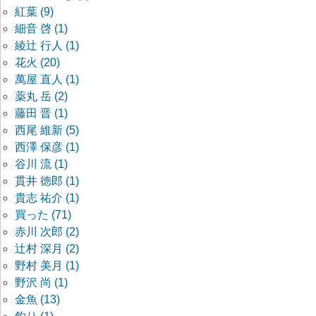
紅葉 (9)
細音 啓 (1)
綾辻 行人 (1)
花火 (20)
萬屋 直人 (1)
薬丸 岳 (2)
藤田 晋 (1)
西尾 維新 (5)
西澤 保彦 (1)
谷川 流 (1)
貫井 徳郎 (1)
貴志 祐介 (1)
買った (71)
赤川 次郎 (2)
辻村 深月 (2)
野村 美月 (1)
野沢 尚 (1)
金魚 (13)