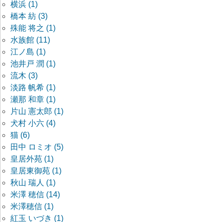
横浜 (1)
橋本 紡 (3)
殊能 将之 (1)
水族館 (11)
江ノ島 (1)
池井戸 潤 (1)
流木 (3)
淡路 帆希 (1)
瀬那 和章 (1)
片山 憲太郎 (1)
犬村 小六 (4)
猫 (6)
田中 ロミオ (5)
皇居外苑 (1)
皇居東御苑 (1)
秋山 瑞人 (1)
米澤 穂信 (14)
米澤穂信 (1)
紅玉 いづき (1)