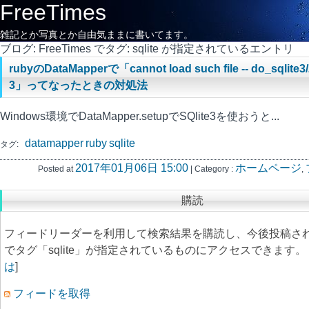
FreeTimes
雑記とか写真とか自由気ままに書いてます。
ブログ: FreeTimes でタグ: sqlite が指定されているエントリ
rubyのDataMapperで「cannot load such file -- do_sqlite3/2
3」ってなったときの対処法
Windows環境でDataMapper.setupでSQlite3を使おうと...
datamapper
ruby
sqlite
タグ:
2017年01月06日 15:00
ホームページ
Posted at
| Category :
,
購読
フィードリーダーを利用して検索結果を購読し、今後投稿さ
でタグ「sqlite」が指定されているものにアクセスできます。 
は
]
フィードを取得