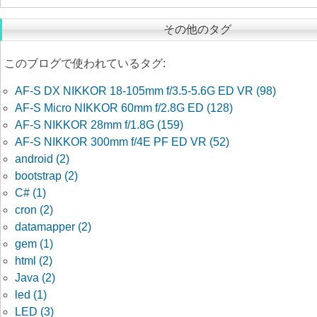
その他のタグ
このブログで使われているタグ:
AF-S DX NIKKOR 18-105mm f/3.5-5.6G ED VR (98)
AF-S Micro NIKKOR 60mm f/2.8G ED (128)
AF-S NIKKOR 28mm f/1.8G (159)
AF-S NIKKOR 300mm f/4E PF ED VR (52)
android (2)
bootstrap (2)
C# (1)
cron (2)
datamapper (2)
gem (1)
html (2)
Java (2)
led (1)
LED (3)