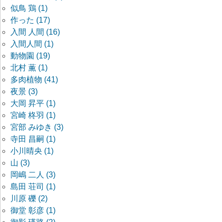
似鳥 鶏 (1)
作った (17)
入間 人間 (16)
入間人間 (1)
動物園 (19)
北村 薫 (1)
多肉植物 (41)
夜景 (3)
大岡 昇平 (1)
宮崎 柊羽 (1)
宮部 みゆき (3)
寺田 昌嗣 (1)
小川晴央 (1)
山 (3)
岡嶋 二人 (3)
島田 荘司 (1)
川原 礫 (2)
御堂 彰彦 (1)