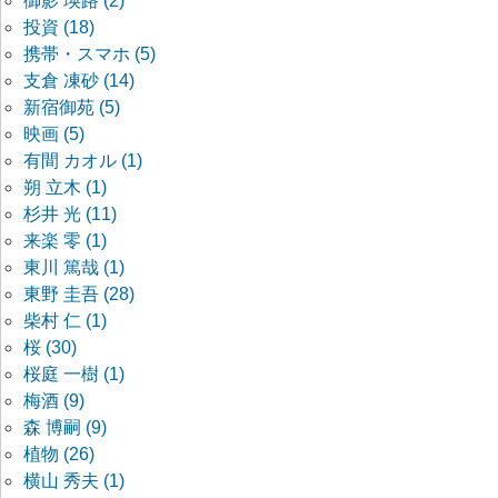
御影 瑛路 (2)
投資 (18)
携帯・スマホ (5)
支倉 凍砂 (14)
新宿御苑 (5)
映画 (5)
有間 カオル (1)
朔 立木 (1)
杉井 光 (11)
来楽 零 (1)
東川 篤哉 (1)
東野 圭吾 (28)
柴村 仁 (1)
桜 (30)
桜庭 一樹 (1)
梅酒 (9)
森 博嗣 (9)
植物 (26)
横山 秀夫 (1)